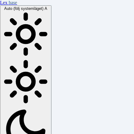
Lex
base
Auto (följ systemläget)
A