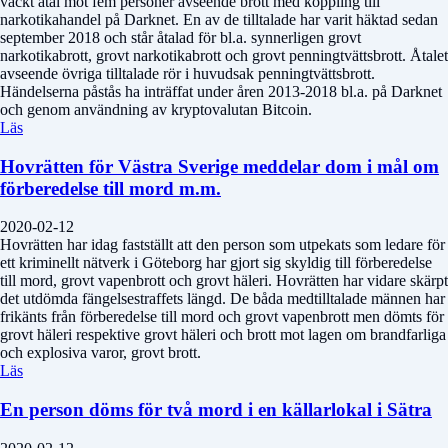
väckt åtal mot fem personer avseende brott med koppling till
narkotikahandel på Darknet. En av de tilltalade har varit häktad sedan
september 2018 och står åtalad för bl.a. synnerligen grovt
narkotikabrott, grovt narkotikabrott och grovt penningtvättsbrott. Åtalet
avseende övriga tilltalade rör i huvudsak penningtvättsbrott.
Händelserna påstås ha inträffat under åren 2013-2018 bl.a. på Darknet
och genom användning av kryptovalutan Bitcoin.
Läs
Hovrätten för Västra Sverige meddelar dom i mål om
förberedelse till mord m.m.
2020-02-12
Hovrätten har idag fastställt att den person som utpekats som ledare för
ett kriminellt nätverk i Göteborg har gjort sig skyldig till förberedelse
till mord, grovt vapenbrott och grovt häleri. Hovrätten har vidare skärpt
det utdömda fängelsestraffets längd. De båda medtilltalade männen har
frikänts från förberedelse till mord och grovt vapenbrott men dömts för
grovt häleri respektive grovt häleri och brott mot lagen om brandfarliga
och explosiva varor, grovt brott.
Läs
En person döms för två mord i en källarlokal i Sätra