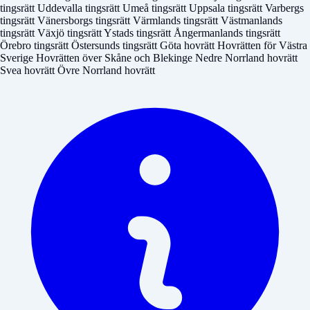
tingsrätt
Uddevalla tingsrätt
Umeå tingsrätt
Uppsala tingsrätt
Varbergs
tingsrätt
Vänersborgs tingsrätt
Värmlands tingsrätt
Västmanlands
tingsrätt
Växjö tingsrätt
Ystads tingsrätt
Ångermanlands tingsrätt
Örebro tingsrätt
Östersunds tingsrätt
Göta hovrätt
Hovrätten för Västra
Sverige
Hovrätten över Skåne och Blekinge
Nedre Norrland hovrätt
Svea hovrätt
Övre Norrland hovrätt