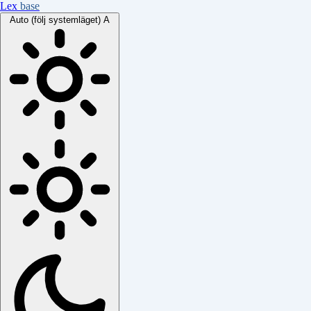
Lex
base
Auto (följ systemläget)
A