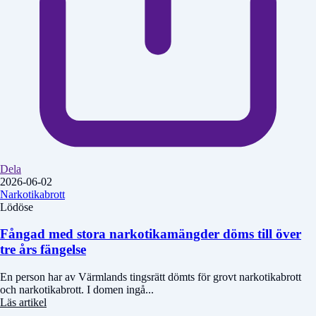
Dela
2026-06-02
Narkotikabrott
Lödöse
Fångad med stora narkotikamängder döms till över
tre års fängelse
En person har av Värmlands tingsrätt dömts för grovt narkotikabrott
och narkotikabrott. I domen ingå...
Läs artikel