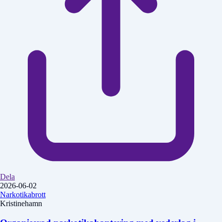
Dela
2026-06-02
Narkotikabrott
Kristinehamn