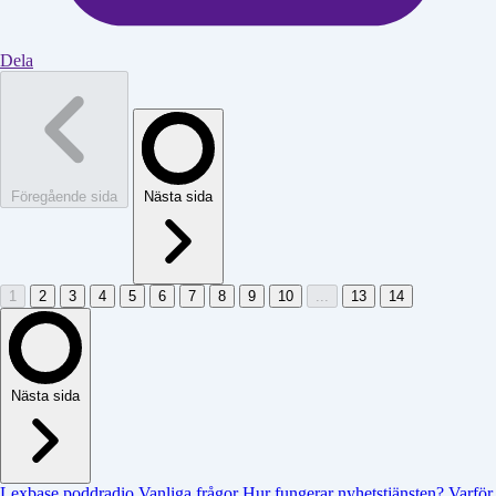
Dela
Föregående sida
Nästa sida
1
2
3
4
5
6
7
8
9
10
...
13
14
Nästa sida
Lexbase poddradio
Vanliga frågor
Hur fungerar nyhetstjänsten?
Varför