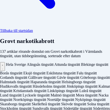
Tillbaka till startsidan
Grovt narkotikabrott
137 artiklar rörande domslut om Grovt narkotikabrott i Värmlands
tingsrätt, utan tidsbegränsning, sorterade efter datum
Hela Sverige
Alingsås tingsrätt
Attunda tingsrätt
Blekinge tingsrätt
Borås tingsrätt
Eksjö tingsrätt
Eskilstuna tingsrätt
Falu tingsrätt
Gotlands tingsrätt
Gällivare tingsrätt
Gävle tingsrätt
Göteborgs tingsrätt
Halmstads tingsrätt
Haparanda tingsrätt
Helsingborgs tingsrätt
Hudiksvalls tingsrätt
Hässleholms tingsrätt
Jönköpings tingsrätt
Kalmar
tingsrätt
Kristianstads tingsrätt
Linköpings tingsrätt
Luleå tingsrätt
Lund tingsrätt
Lycksele tingsrätt
Malmö tingsrätt
Mora tingsrätt
Nacka
tingsrätt
Norrköpings tingsrätt
Norrtälje tingsrätt
Nyköpings tingsrätt
Skaraborgs tingsrätt
Skellefteå tingsrätt
Skövde tingsrätt
Solna tingsrätt
Stockholms tingsrätt
Sundsvalls tingsrätt
Södertälje tingsrätt
Södertörns