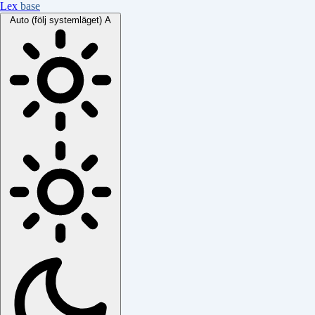
Lex
base
Auto (följ systemläget)
A