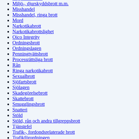
Miljö-, djurskyddsbrott m.m.
Misshandel
Misshandel, ringa brott
Mord
Narkotikabrott
Narkotikabrottslighet
Oico Integrity
Ordningsbrott
Ordningslagen
Penningtvättsbrott
Processrättsliga brott
Rån
Ringa narkotikabrott
Sexualbrott
Sjöfartsbrott
Sjölagen
Skadegörelsebrott
Skattebrott
Smugglingsbrott
Snatteri
Stöld
Stöld, rån och andra tillgreppsbrott
Tjänstefel
Trafik-, fordondsrelaterade brott
Trafikförordningen