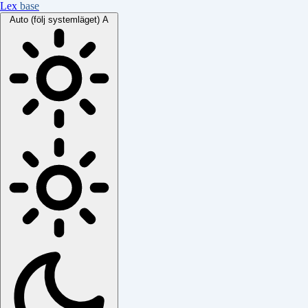
Lex
base
Auto (följ systemläget)
A