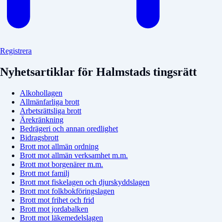
Registrera
Nyhetsartiklar för Halmstads tingsrätt
Alkohollagen
Allmänfarliga brott
Arbetsrättsliga brott
Ärekränkning
Bedrägeri och annan oredlighet
Bidragsbrott
Brott mot allmän ordning
Brott mot allmän verksamhet m.m.
Brott mot borgenärer m.m.
Brott mot familj
Brott mot fiskelagen och djurskyddslagen
Brott mot folkbokföringslagen
Brott mot frihet och frid
Brott mot jordabalken
Brott mot läkemedelslagen