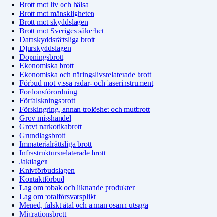
Brott mot liv och hälsa
Brott mot mänskligheten
Brott mot skyddslagen
Brott mot Sveriges säkerhet
Dataskyddsrättsliga brott
Djurskyddslagen
Dopningsbrott
Ekonomiska brott
Ekonomiska och näringslivsrelaterade brott
Förbud mot vissa radar- och laserinstrument
Fordonsförordning
Förfalskningsbrott
Förskingring, annan trolöshet och mutbrott
Grov misshandel
Grovt narkotikabrott
Grundlagsbrott
Immaterialrättsliga brott
Infrastruktursrelaterade brott
Jaktlagen
Knivförbudslagen
Kontaktförbud
Lag om tobak och liknande produkter
Lag om totalförsvarsplikt
Mened, falskt åtal och annan osann utsaga
Migrationsbrott