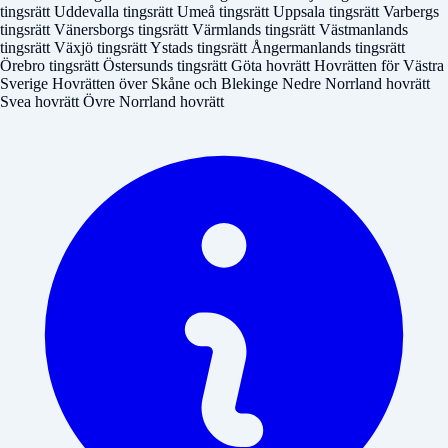
tingsrätt
Uddevalla tingsrätt
Umeå tingsrätt
Uppsala tingsrätt
Varbergs
tingsrätt
Vänersborgs tingsrätt
Värmlands tingsrätt
Västmanlands
tingsrätt
Växjö tingsrätt
Ystads tingsrätt
Ångermanlands tingsrätt
Örebro tingsrätt
Östersunds tingsrätt
Göta hovrätt
Hovrätten för Västra
Sverige
Hovrätten över Skåne och Blekinge
Nedre Norrland hovrätt
Svea hovrätt
Övre Norrland hovrätt