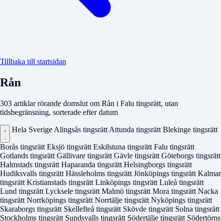
Tillbaka till startsidan
Rån
303 artiklar rörande domslut om Rån i Falu tingsrätt, utan
tidsbegränsning, sorterade efter datum
Hela Sverige
Alingsås tingsrätt
Attunda tingsrätt
Blekinge tingsrätt
Borås tingsrätt
Eksjö tingsrätt
Eskilstuna tingsrätt
Falu tingsrätt
Gotlands tingsrätt
Gällivare tingsrätt
Gävle tingsrätt
Göteborgs tingsrätt
Halmstads tingsrätt
Haparanda tingsrätt
Helsingborgs tingsrätt
Hudiksvalls tingsrätt
Hässleholms tingsrätt
Jönköpings tingsrätt
Kalmar
tingsrätt
Kristianstads tingsrätt
Linköpings tingsrätt
Luleå tingsrätt
Lund tingsrätt
Lycksele tingsrätt
Malmö tingsrätt
Mora tingsrätt
Nacka
tingsrätt
Norrköpings tingsrätt
Norrtälje tingsrätt
Nyköpings tingsrätt
Skaraborgs tingsrätt
Skellefteå tingsrätt
Skövde tingsrätt
Solna tingsrätt
Stockholms tingsrätt
Sundsvalls tingsrätt
Södertälje tingsrätt
Södertörns