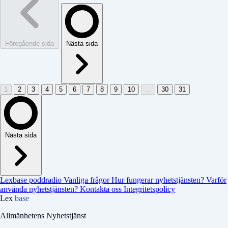
Föregående sida
Nästa sida
1
2
3
4
5
6
7
8
9
10
...
30
31
Nästa sida
Lexbase poddradio
Vanliga frågor
Hur fungerar nyhetstjänsten?
Varför
använda nyhetstjänsten?
Kontakta oss
Integritetspolicy
Lex
base
Allmänhetens Nyhetstjänst