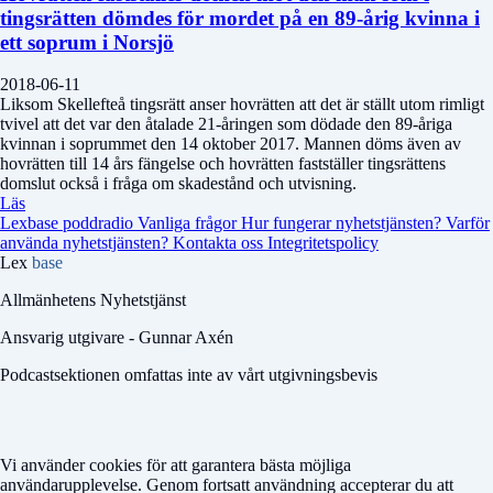
tingsrätten dömdes för mordet på en 89-årig kvinna i
ett soprum i Norsjö
2018-06-11
Liksom Skellefteå tingsrätt anser hovrätten att det är ställt utom rimligt
tvivel att det var den åtalade 21-åringen som dödade den 89-åriga
kvinnan i soprummet den 14 oktober 2017. Mannen döms även av
hovrätten till 14 års fängelse och hovrätten fastställer tingsrättens
domslut också i fråga om skadestånd och utvisning.
Läs
Lexbase poddradio
Vanliga frågor
Hur fungerar nyhetstjänsten?
Varför
använda nyhetstjänsten?
Kontakta oss
Integritetspolicy
Lex
base
Allmänhetens Nyhetstjänst
Ansvarig utgivare - Gunnar Axén
Podcastsektionen omfattas inte av vårt utgivningsbevis
Vi använder cookies för att garantera bästa möjliga
användarupplevelse. Genom fortsatt användning accepterar du att