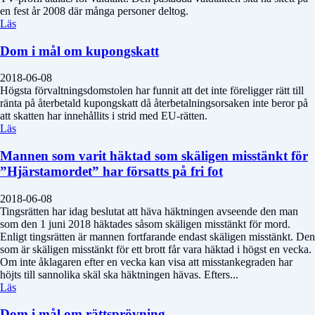
en fest år 2008 där många personer deltog.
Läs
Dom i mål om kupongskatt
2018-06-08
Högsta förvaltningsdomstolen har funnit att det inte föreligger rätt till
ränta på återbetald kupongskatt då återbetalningsorsaken inte beror på
att skatten har innehållits i strid med EU-rätten.
Läs
Mannen som varit häktad som skäligen misstänkt för
”Hjärstamordet” har försatts på fri fot
2018-06-08
Tingsrätten har idag beslutat att häva häktningen avseende den man
som den 1 juni 2018 häktades såsom skäligen misstänkt för mord.
Enligt tingsrätten är mannen fortfarande endast skäligen misstänkt. Den
som är skäligen misstänkt för ett brott får vara häktad i högst en vecka.
Om inte åklagaren efter en vecka kan visa att misstankegraden har
höjts till sannolika skäl ska häktningen hävas. Efters...
Läs
Dom i mål om rättsprövning