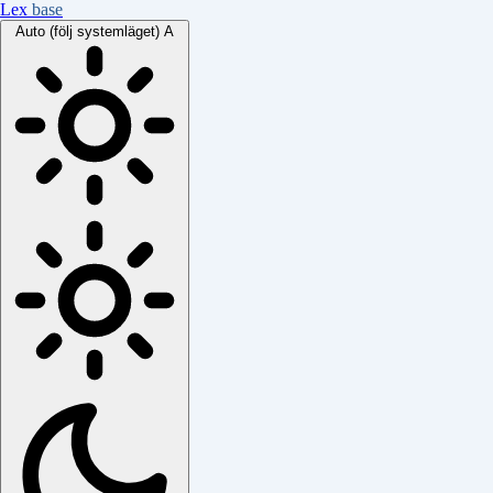
Lex
base
Auto (följ systemläget)
A