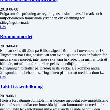
2018-06-08
Fråga om rättsprövning av regeringens beslut att avslå i mark- och
miljödomstolen framställda yrkanden om ersättning för
rättegångskostnader.
Läs
Brommamordet
2018-06-08
En man sköts till döds på Bällstavägen i Bromma i november 2017.
Tingsrätten har i dag beslutat att fem av de sju män som är åtalade för
medverkan i mordet, inte längre ska vara häktade. Två män är fortsatt
häktade, misstänkta för mord respektive medhjälp till mord.
Rättegången fortsätter på torsdag nästa vecka. Då kommer andra
åtalspunkter att behandlas. Tingsrätten planerar att meddela dom i...
Läs
Taktil teckentolkning
2018-06-11
Högsta förvaltningsdomstolen har tidigare meddelat prövningstillstånd
i ett mål som handlar om huruvida hjälp att kommunicera med andra
genom taktil teckentolkning utgör ett grundläggande behov i den