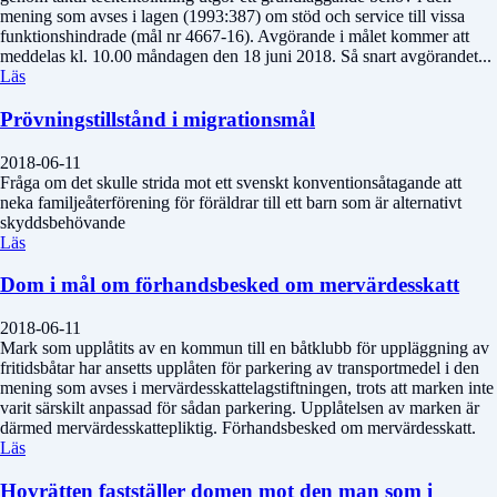
mening som avses i lagen (1993:387) om stöd och service till vissa
funktionshindrade (mål nr 4667-16). Avgörande i målet kommer att
meddelas kl. 10.00 måndagen den 18 juni 2018. Så snart avgörandet...
Läs
Prövningstillstånd i migrationsmål
2018-06-11
Fråga om det skulle strida mot ett svenskt konventionsåtagande att
neka familjeåterförening för föräldrar till ett barn som är alternativt
skyddsbehövande
Läs
Dom i mål om förhandsbesked om mervärdesskatt
2018-06-11
Mark som upplåtits av en kommun till en båtklubb för uppläggning av
fritidsbåtar har ansetts upplåten för parkering av transportmedel i den
mening som avses i mervärdesskattelagstiftningen, trots att marken inte
varit särskilt anpassad för sådan parkering. Upplåtelsen av marken är
därmed mervärdesskattepliktig. Förhandsbesked om mervärdesskatt.
Läs
Hovrätten fastställer domen mot den man som i