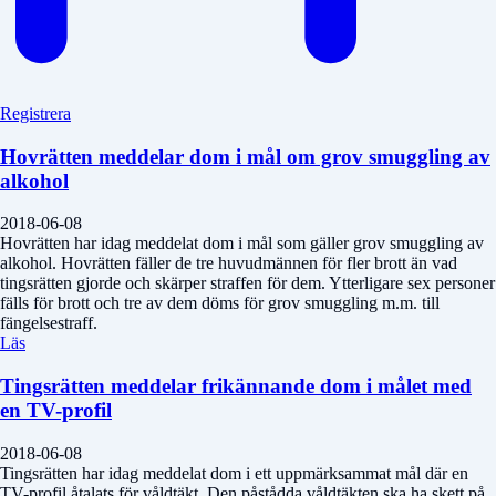
Registrera
Hovrätten meddelar dom i mål om grov smuggling av
alkohol
2018-06-08
Hovrätten har idag meddelat dom i mål som gäller grov smuggling av
alkohol. Hovrätten fäller de tre huvudmännen för fler brott än vad
tingsrätten gjorde och skärper straffen för dem. Ytterligare sex personer
fälls för brott och tre av dem döms för grov smuggling m.m. till
fängelsestraff.
Läs
Tingsrätten meddelar frikännande dom i målet med
en TV-profil
2018-06-08
Tingsrätten har idag meddelat dom i ett uppmärksammat mål där en
TV-profil åtalats för våldtäkt. Den påstådda våldtäkten ska ha skett på