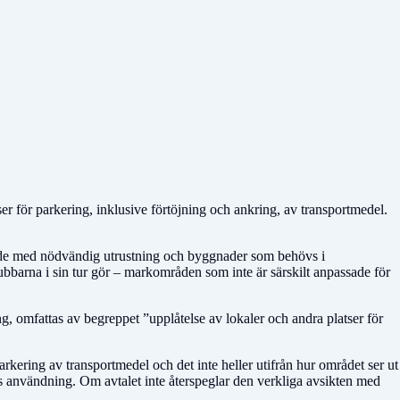
ser för parkering, inklusive förtöjning och ankring, av transportmedel.
råde med nödvändig utrustning och byggnader som behövs i
ubbarna i sin tur gör – markområden som inte är särskilt anpassade för
g, omfattas av begreppet ”upplåtelse av lokaler och andra platser för
arkering av transportmedel och det inte heller utifrån hur området ser ut
s använd­ning. Om avtalet inte återspeglar den verkliga avsikten med