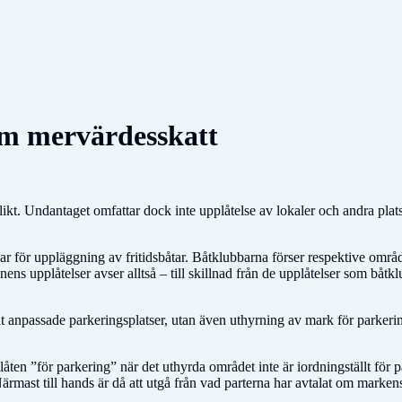
m mervärdesskatt
plikt. Undantaget omfattar dock inte upplåtelse av lokaler och andra plat
r för uppläggning av fritidsbåtar. Båtklubbarna förser respektive om
s upplåtelser avser alltså – till skillnad från de upplåtelser som båtkl
lt anpassade parkeringsplatser, utan även uthyrning av mark för parkerin
ten ”för parkering” när det uthyrda området inte är iordningställt för p
rmast till hands är då att utgå från vad parterna har avtalat om marken
.