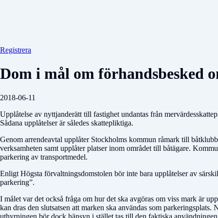
Registrera
Dom i mål om förhandsbesked o
2018-06-11
Upplåtelse av nyttjanderätt till fastighet undantas från mervärdesskatte
Sådana upp­­låtelser är således skattepliktiga.
Genom arrendeavtal upplåter Stockholms kommun råmark till båtklubba
verksamheten samt upplåter platser inom området till båtägare. Kommunen
parkering av transportmedel.
Enligt Högsta förvaltningsdomstolen bör inte bara upplåtelser av särski
parkering”.
I målet var det också fråga om hur det ska avgöras om viss mark är upplå
kan dras den slutsatsen att marken ska användas som parkeringsplats. Nä
uthyrningen bör dock hänsyn i stället tas till den faktiska användningen