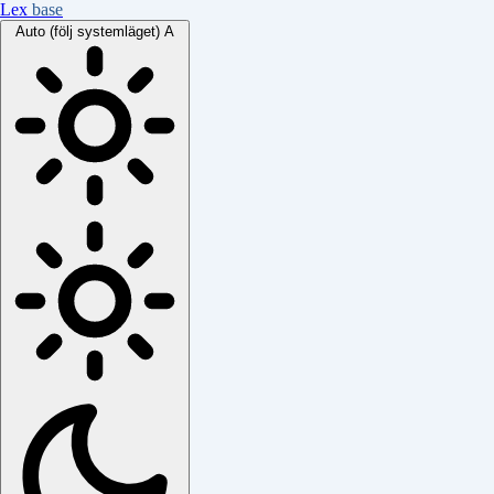
Lex
base
Auto (följ systemläget)
A