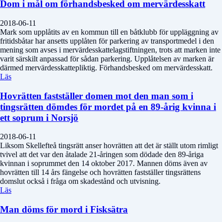
Dom i mål om förhandsbesked om mervärdesskatt
2018-06-11
Mark som upplåtits av en kommun till en båtklubb för uppläggning av
fritidsbåtar har ansetts upplåten för parkering av transportmedel i den
mening som avses i mervärdesskattelagstiftningen, trots att marken inte
varit särskilt anpassad för sådan parkering. Upplåtelsen av marken är
därmed mervärdesskattepliktig. Förhandsbesked om mervärdesskatt.
Läs
Hovrätten fastställer domen mot den man som i
tingsrätten dömdes för mordet på en 89-årig kvinna i
ett soprum i Norsjö
2018-06-11
Liksom Skellefteå tingsrätt anser hovrätten att det är ställt utom rimligt
tvivel att det var den åtalade 21-åringen som dödade den 89-åriga
kvinnan i soprummet den 14 oktober 2017. Mannen döms även av
hovrätten till 14 års fängelse och hovrätten fastställer tingsrättens
domslut också i fråga om skadestånd och utvisning.
Läs
Man döms för mord i Fisksätra