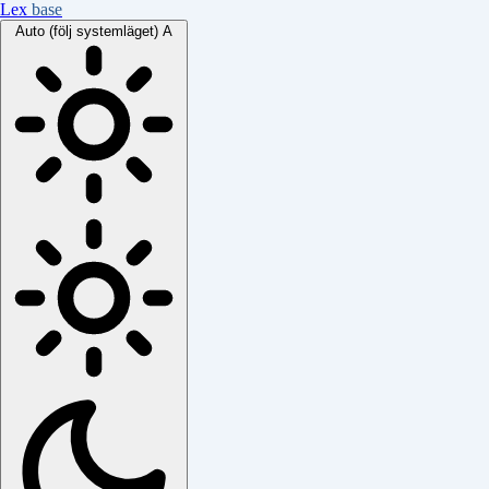
Lex
base
Auto (följ systemläget)
A