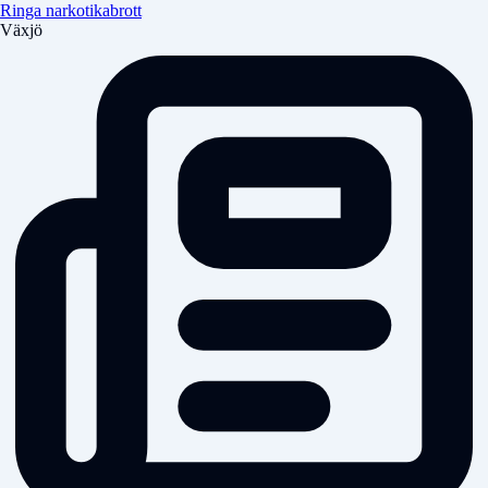
Ringa narkotikabrott
Växjö