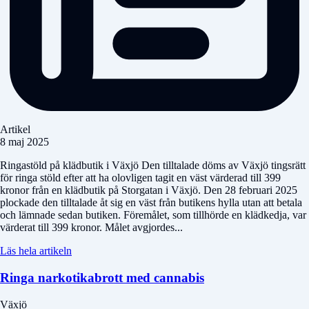
Artikel
8 maj 2025
Ringastöld på klädbutik i Växjö Den tilltalade döms av Växjö tingsrätt
för ringa stöld efter att ha olovligen tagit en väst värderad till 399
kronor från en klädbutik på Storgatan i Växjö. Den 28 februari 2025
plockade den tilltalade åt sig en väst från butikens hylla utan att betala
och lämnade sedan butiken. Föremålet, som tillhörde en klädkedja, var
värderat till 399 kronor. Målet avgjordes...
Läs hela artikeln
Ringa narkotikabrott med cannabis
Växjö