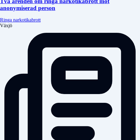
Två ärenden om ringa narkotikabrott mot
anonymiserad person
Ringa narkotikabrott
Växjö