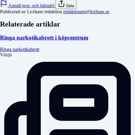
Anmäl text- och faktafel
Dela
Publicerad av Lexbase redaktion
redaktionen@lexbase.se
Relaterade artiklar
Ringa narkotikabrott i köpcentrum
Ringa narkotikabrott
Växjö