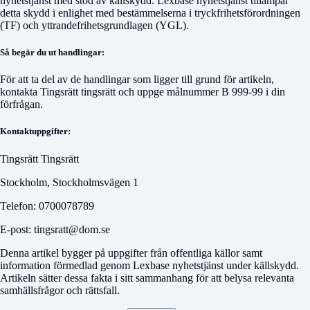
nyhetstjänst med stöd av källskydd. Lexbase nyhetstjänst tillämpar
detta skydd i enlighet med bestämmelserna i tryckfrihetsförordningen
(TF) och yttrandefrihetsgrundlagen (YGL).
Så begär du ut handlingar:
För att ta del av de handlingar som ligger till grund för artikeln,
kontakta
Tingsrätt tingsrätt
och uppge målnummer
B 999-99
i din
förfrågan.
Kontaktuppgifter:
Tingsrätt Tingsrätt
Stockholm, Stockholmsvägen 1
Telefon: 0700078789
E-post: tingsratt@dom.se
Denna artikel bygger på uppgifter från offentliga källor samt
information förmedlad genom Lexbase nyhetstjänst under källskydd.
Artikeln sätter dessa fakta i sitt sammanhang för att belysa relevanta
samhällsfrågor och rättsfall.