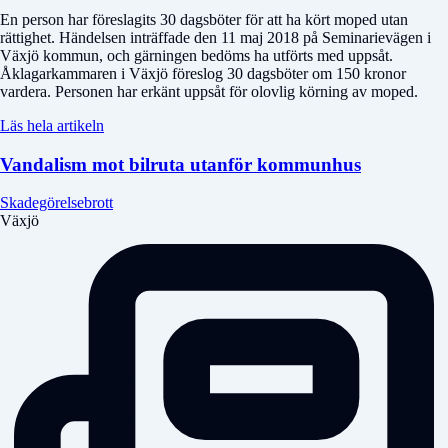
En person har föreslagits 30 dagsböter för att ha kört moped utan
rättighet. Händelsen inträffade den 11 maj 2018 på Seminarievägen i
Växjö kommun, och gärningen bedöms ha utförts med uppsåt.
Åklagarkammaren i Växjö föreslog 30 dagsböter om 150 kronor
vardera. Personen har erkänt uppsåt för olovlig körning av moped.
Läs hela artikeln
Vandalism mot bilruta utanför kommunhus
Skadegörelsebrott
Växjö