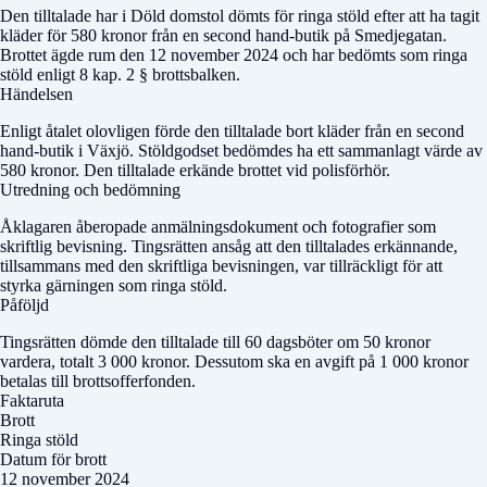
Den tilltalade har i
Döld domstol
dömts för ringa stöld efter att ha tagit
kläder för 580 kronor från en second hand-butik på Smedjegatan.
Brottet ägde rum den 12 november 2024 och har bedömts som ringa
stöld enligt 8 kap. 2 § brottsbalken.
Händelsen
Enligt åtalet olovligen förde den tilltalade bort kläder från en second
hand-butik i Växjö. Stöldgodset bedömdes ha ett sammanlagt värde av
580 kronor. Den tilltalade erkände brottet vid polisförhör.
Utredning och bedömning
Åklagaren åberopade anmälningsdokument och fotografier som
skriftlig bevisning. Tingsrätten ansåg att den tilltalades erkännande,
tillsammans med den skriftliga bevisningen, var tillräckligt för att
styrka gärningen som ringa stöld.
Påföljd
Tingsrätten dömde den tilltalade till 60 dagsböter om 50 kronor
vardera, totalt 3 000 kronor. Dessutom ska en avgift på 1 000 kronor
betalas till brottsofferfonden.
Faktaruta
Brott
Ringa stöld
Datum för brott
12 november 2024