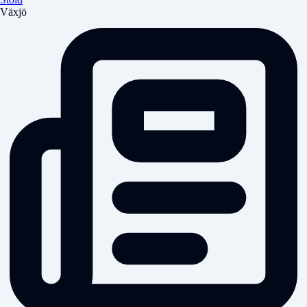
Växjö