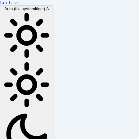
Lex
base
Auto (följ systemläget)
A