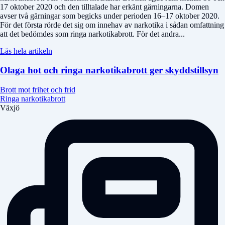
17 oktober 2020 och den tilltalade har erkänt gärningarna. Domen
avser två gärningar som begicks under perioden 16–17 oktober 2020.
För det första rörde det sig om innehav av narkotika i sådan omfattning
att det bedömdes som ringa narkotikabrott. För det andra...
Läs hela artikeln
Olaga hot och ringa narkotikabrott ger skyddstillsyn
Brott mot frihet och frid
Ringa narkotikabrott
Växjö