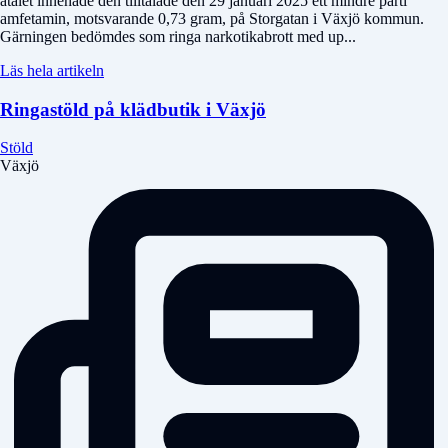
åtalet innehade den tilltalade den 29 januari 2025 ett mindre parti
amfetamin, motsvarande 0,73 gram, på Storgatan i Växjö kommun.
Gärningen bedömdes som ringa narkotikabrott med up...
Läs hela artikeln
Ringastöld på klädbutik i Växjö
Stöld
Växjö