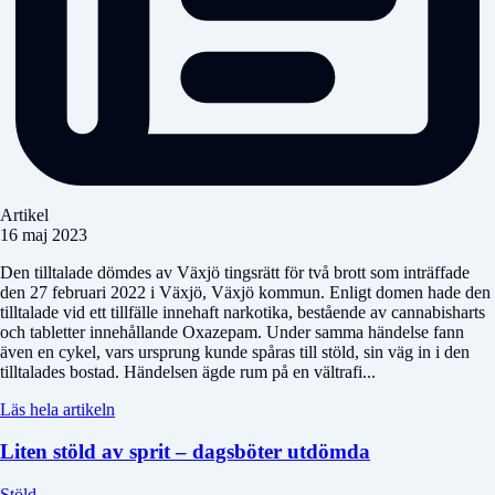
Artikel
16 maj 2023
Den tilltalade dömdes av Växjö tingsrätt för två brott som inträffade
den 27 februari 2022 i Växjö, Växjö kommun. Enligt domen hade den
tilltalade vid ett tillfälle innehaft narkotika, bestående av cannabisharts
och tabletter innehållande Oxazepam. Under samma händelse fann
även en cykel, vars ursprung kunde spåras till stöld, sin väg in i den
tilltalades bostad. Händelsen ägde rum på en vältrafi...
Läs hela artikeln
Liten stöld av sprit – dagsböter utdömda
Stöld