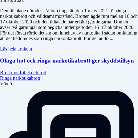
1 mars 2021
Den tilltalade dömdes i Växjö tingsrätt den 1 mars 2021 för ringa
narkotikabrott och våldsamt motstånd. Brotten ägde rum mellan 16 och
17 oktober 2020 och den tilltalade har erkänt gärningarna. Domen
avser två gärningar som begicks under perioden 16–17 oktober 2020.
För det första rörde det sig om innehav av narkotika i sådan omfattning
att det bedömdes som ringa narkotikabrott. För det andra...
Läs hela artikeln
Olaga hot och ringa narkotikabrott ger skyddstillsyn
Brott mot frihet och frid
Ringa narkotikabrott
Växjö