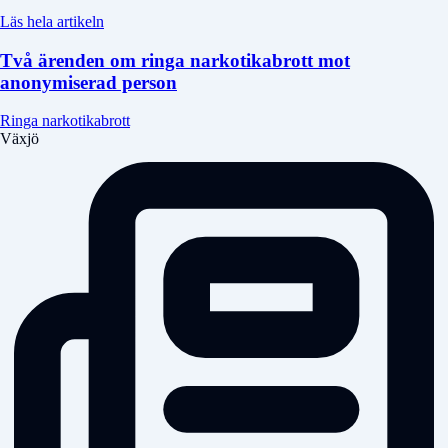
Läs hela artikeln
Två ärenden om ringa narkotikabrott mot
anonymiserad person
Ringa narkotikabrott
Växjö