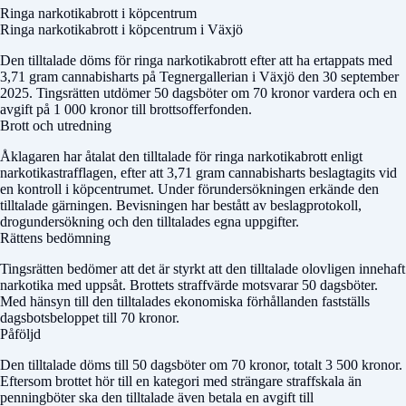
Ringa narkotikabrott i köpcentrum
Ringa narkotikabrott i köpcentrum i Växjö
Den tilltalade döms för ringa narkotikabrott efter att ha ertappats med
3,71 gram cannabisharts på Tegnergallerian i Växjö den 30 september
2025. Tingsrätten utdömer 50 dagsböter om 70 kronor vardera och en
avgift på 1 000 kronor till brottsofferfonden.
Brott och utredning
Åklagaren har åtalat den tilltalade för ringa narkotikabrott enligt
narkotikastrafflagen, efter att 3,71 gram cannabisharts beslagtagits vid
en kontroll i köpcentrumet. Under förundersökningen erkände den
tilltalade gärningen. Bevisningen har bestått av beslagprotokoll,
drogundersökning och den tilltalades egna uppgifter.
Rättens bedömning
Tingsrätten bedömer att det är styrkt att den tilltalade olovligen innehaft
narkotika med uppsåt. Brottets straffvärde motsvarar 50 dagsböter.
Med hänsyn till den tilltalades ekonomiska förhållanden fastställs
dagsbotsbeloppet till 70 kronor.
Påföljd
Den tilltalade döms till 50 dagsböter om 70 kronor, totalt 3 500 kronor.
Eftersom brottet hör till en kategori med strängare straffskala än
penningböter ska den tilltalade även betala en avgift till