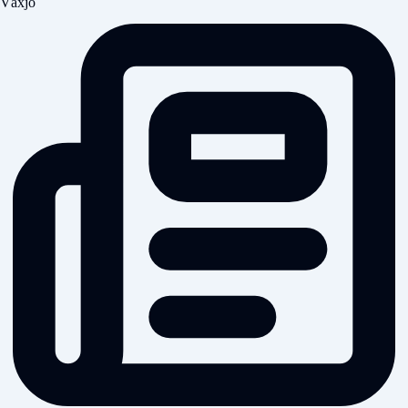
Växjö