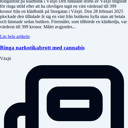
Ringastöld på klädbutik i Växjö Den tilltalade döms av Växjö tingsrätt
för ringa stöld efter att ha olovligen tagit en väst värderad till 399
kronor från en klädbutik på Storgatan i Växjö. Den 28 februari 2025
plockade den tilltalade åt sig en väst från butikens hylla utan att betala
och lämnade sedan butiken. Föremålet, som tillhörde en klädkedja, var
värderat till 399 kronor. Målet avgjordes...
Läs hela artikeln
Ringa narkotikabrott med cannabis
Växjö