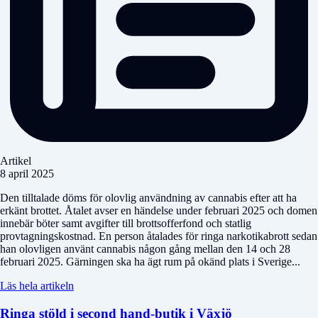
Artikel
8 april 2025
Den tilltalade döms för olovlig användning av cannabis efter att ha
erkänt brottet. Åtalet avser en händelse under februari 2025 och domen
innebär böter samt avgifter till brottsofferfond och statlig
provtagningskostnad. En person åtalades för ringa narkotikabrott sedan
han olovligen använt cannabis någon gång mellan den 14 och 28
februari 2025. Gärningen ska ha ägt rum på okänd plats i Sverige...
Läs hela artikeln
Ringa stöld i second hand-butik i Växjö