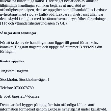
baseras på tillförlitliga källor. Underlaget består dels av allmänt
tillgängliga handlingar som kan begäras ut med stöd av
offentlighetsprincipen, dels av uppgifter som tillhandahållits Lexbase
nyhetstjänst med stöd av källskydd. Lexbase nyhetstjänst tillämpar
detta skydd i enlighet med bestämmelserna i tryckfrihetsförordningen
(TF) och yttrandefrihetsgrundlagen (YGL).
Så begär du ut handlingar:
För att ta del av de handlingar som ligger till grund för artikeln,
kontakta
Tingsrätt tingsrätt
och uppge målnummer
B 999-99
i din
förfrågan.
Kontaktuppgifter:
Tingsrätt Tingsrätt
Stockholm, Stockholmsvägen 1
Telefon: 0700078789
E-post: tingsratt@dom.se
Denna artikel bygger på uppgifter från offentliga källor samt
information förmedlad genom Lexbase nyhetstjänst under källskydd.