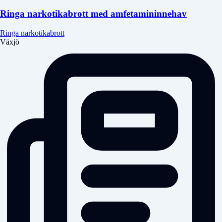
Ringa narkotikabrott med amfetamininnehav
Ringa narkotikabrott
Växjö