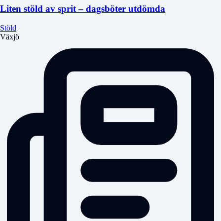
Liten stöld av sprit – dagsböter utdömda
Stöld
Växjö