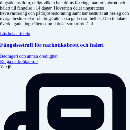
tingsrättens dom, enligt vilken han döms för ringa narkotikabrott och
häleri till fängelse i 14 dagar. Hovrätten delar tingsrättens
bevisvärdering och påföljdsbedömning samt har beslutat att beslag och
övriga beslutsdelar från tingsrätten ska gälla i sin helhet. Den tilltalade
överklagade tingsrättens dom i delar som rörde åtal...
Läs hela artikeln
Fängelsestraff för narkotikabrott och häleri
Bedrägeri och annan oredlighet
Ringa narkotikabrott
Växjö