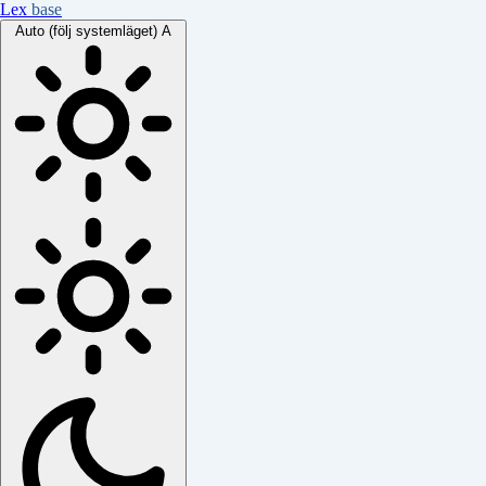
Lex
base
Auto (följ systemläget)
A