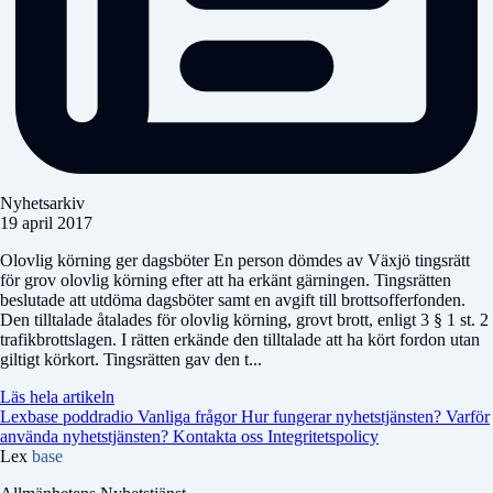
Nyhetsarkiv
19 april 2017
Olovlig körning ger dagsböter En person dömdes av Växjö tingsrätt
för grov olovlig körning efter att ha erkänt gärningen. Tingsrätten
beslutade att utdöma dagsböter samt en avgift till brottsofferfonden.
Den tilltalade åtalades för olovlig körning, grovt brott, enligt 3 § 1 st. 2
trafikbrottslagen. I rätten erkände den tilltalade att ha kört fordon utan
giltigt körkort. Tingsrätten gav den t...
Läs hela artikeln
Lexbase poddradio
Vanliga frågor
Hur fungerar nyhetstjänsten?
Varför
använda nyhetstjänsten?
Kontakta oss
Integritetspolicy
Lex
base