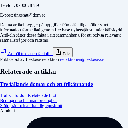
Telefon: 0700078789
E-post: tingsratt@dom.se
Denna artikel bygger på uppgifter från offentliga källor samt
information förmedlad genom Lexbase nyhetstjänst under källskydd.
Artikeln sätter dessa fakta i sitt sammanhang för att belysa relevanta
samhällsfrågor och rättsfall.
Anmäl text- och faktafel
Dela
Publicerad av Lexbase redaktion
redaktionen@lexbase.se
Relaterade artiklar
Tre fällande domar och ett frikännande
Trafik-, fordondsrelaterade brott
Bedrägeri och annan oredlighet
Stöld, rån och andra tillgreppsbrott
Älmhult