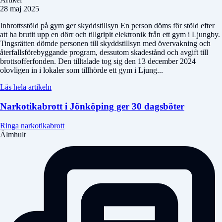
28 maj 2025
Inbrottsstöld på gym ger skyddstillsyn En person döms för stöld efter
att ha brutit upp en dörr och tillgripit elektronik från ett gym i Ljungby.
Tingsrätten dömde personen till skyddstillsyn med övervakning och
återfallsförebyggande program, dessutom skadestånd och avgift till
brottsofferfonden. Den tilltalade tog sig den 13 december 2024
olovligen in i lokaler som tillhörde ett gym i Ljung...
Läs hela artikeln
Narkotikabrott i Jönköping ger 30 dagsböter
Ringa narkotikabrott
Älmhult