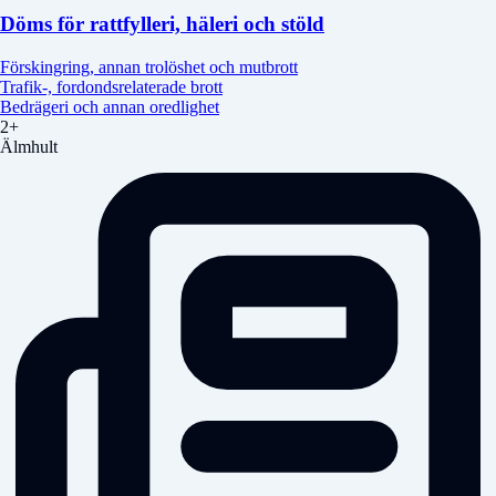
Döms för rattfylleri, häleri och stöld
Förskingring, annan trolöshet och mutbrott
Trafik-, fordondsrelaterade brott
Bedrägeri och annan oredlighet
2+
Älmhult