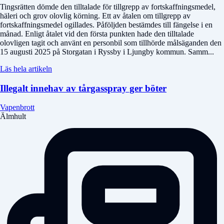
Tingsrätten dömde den tilltalade för tillgrepp av fortskaffningsmedel,
häleri och grov olovlig körning. Ett av åtalen om tillgrepp av
fortskaffningsmedel ogillades. Påföljden bestämdes till fängelse i en
månad. Enligt åtalet vid den första punkten hade den tilltalade
olovligen tagit och använt en personbil som tillhörde målsäganden den
15 augusti 2025 på Storgatan i Ryssby i Ljungby kommun. Samm...
Läs hela artikeln
Illegalt innehav av tårgasspray ger böter
Vapenbrott
Älmhult