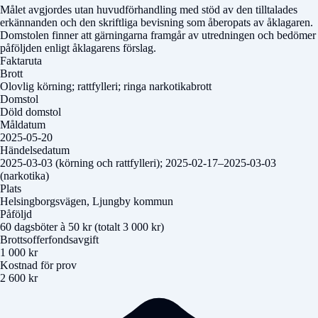
Målet avgjordes utan huvudförhandling med stöd av den tilltalades
erkännanden och den skriftliga bevisning som åberopats av åklagaren.
Domstolen finner att gärningarna framgår av utredningen och bedömer
påföljden enligt åklagarens förslag.
Faktaruta
Brott
Olovlig körning; rattfylleri; ringa narkotikabrott
Domstol
Döld domstol
Måldatum
2025-05-20
Händelsedatum
2025-03-03 (körning och rattfylleri); 2025-02-17–2025-03-03
(narkotika)
Plats
Helsingborgsvägen, Ljungby kommun
Påföljd
60 dagsböter à 50 kr (totalt 3 000 kr)
Brottsofferfondsavgift
1 000 kr
Kostnad för prov
2 600 kr