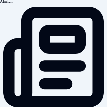
Älmhult