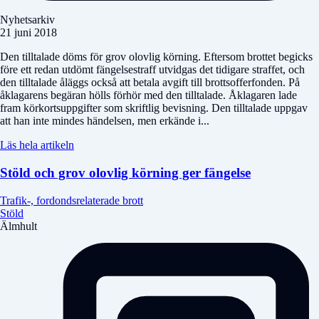
Nyhetsarkiv
21 juni 2018
Den tilltalade döms för grov olovlig körning. Eftersom brottet begicks
före ett redan utdömt fängelsestraff utvidgas det tidigare straffet, och
den tilltalade åläggs också att betala avgift till brottsofferfonden. På
åklagarens begäran hölls förhör med den tilltalade. Åklagaren lade
fram körkortsuppgifter som skriftlig bevisning. Den tilltalade uppgav
att han inte mindes händelsen, men erkände i...
Läs hela artikeln
Stöld och grov olovlig körning ger fängelse
Trafik-, fordondsrelaterade brott
Stöld
Älmhult