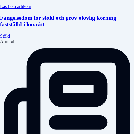
Läs hela artikeln
Fängelsedom för stöld och grov olovlig körning
fastställd i hovrätt
Stöld
Älmhult