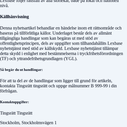
Lexbase följer rättsfall av alla storlekar, både på lokal och nationell
nivå.
Källhänvisning
Denna nyhetsartikel behandlar en händelse inom ett rättsområde och
baseras på tillförlitliga källor. Underlaget består dels av allmänt
tillgängliga handlingar som kan begäras ut med stöd av
offentlighetsprincipen, dels av uppgifter som tillhandahållits Lexbase
nyhetstjänst med stöd av källskydd. Lexbase nyhetstjänst tillämpar
detta skydd i enlighet med bestämmelserna i tryckfrihetsförordningen
(TF) och yttrandefrihetsgrundlagen (YGL).
Så begär du ut handlingar:
För att ta del av de handlingar som ligger till grund för artikeln,
kontakta
Tingsrätt tingsrätt
och uppge målnummer
B 999-99
i din
förfrågan.
Kontaktuppgifter:
Tingsrätt Tingsrätt
Stockholm, Stockholmsvägen 1