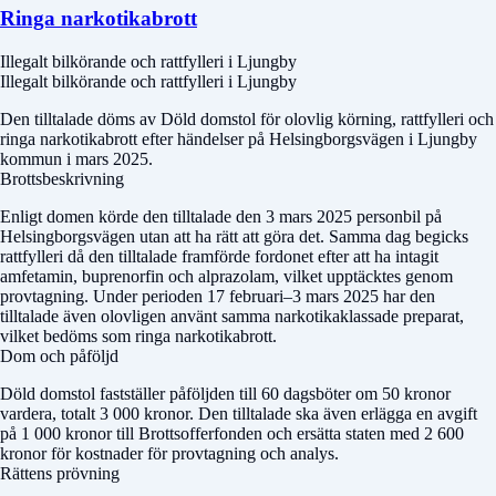
Ringa narkotikabrott
Illegalt bilkörande och rattfylleri i Ljungby
Illegalt bilkörande och rattfylleri i Ljungby
Den tilltalade döms av
Döld domstol
för olovlig körning, rattfylleri och
ringa narkotikabrott efter händelser på Helsingborgsvägen i Ljungby
kommun i mars 2025.
Brottsbeskrivning
Enligt domen körde den tilltalade den 3 mars 2025 personbil på
Helsingborgsvägen utan att ha rätt att göra det. Samma dag begicks
rattfylleri då den tilltalade framförde fordonet efter att ha intagit
amfetamin, buprenorfin och alprazolam, vilket upptäcktes genom
provtagning. Under perioden 17 februari–3 mars 2025 har den
tilltalade även olovligen använt samma narkotikaklassade preparat,
vilket bedöms som ringa narkotikabrott.
Dom och påföljd
Döld domstol
fastställer påföljden till 60 dagsböter om 50 kronor
vardera, totalt 3 000 kronor. Den tilltalade ska även erlägga en avgift
på 1 000 kronor till Brottsofferfonden och ersätta staten med 2 600
kronor för kostnader för provtagning och analys.
Rättens prövning