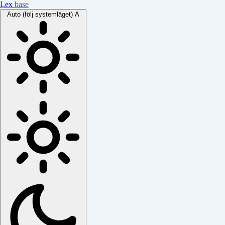
Lex
base
Auto (följ systemläget)
A