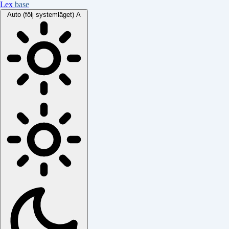
Lex
base
Auto (följ systemläget)
A