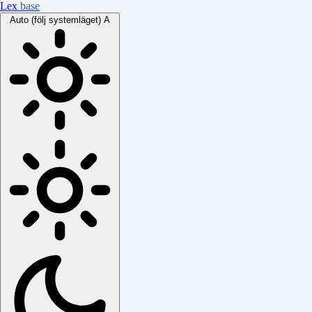
Lex
base
Auto (följ systemläget)
A