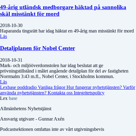
49-årig utländsk medborgare häktad på sannolika
skäl misstänkt för mord
2018-10-30
Haparanda tingsrätt har idag häktat en 49-årig man misstänkt för mord
Läs
Detaljplanen för Nobel Center
2018-10-31
Mark- och miljööverdomstolen har idag beslutat att ge
prövningstillstånd i målet angående detaljplan för del av fastigheten
Norrmalm 3:43 m.fl., Nobel Center, i Stockholms kommun.
Läs
Lexbase poddradio
Vanliga frågor
Hur fungerar nyhetstjänsten?
Varför
använda nyhetstjänsten?
Kontakta oss
Integritetspolicy
Lex
base
Allmänhetens Nyhetstjänst
Ansvarig utgivare - Gunnar Axén
Podcastsektionen omfattas inte av vårt utgivningsbevis