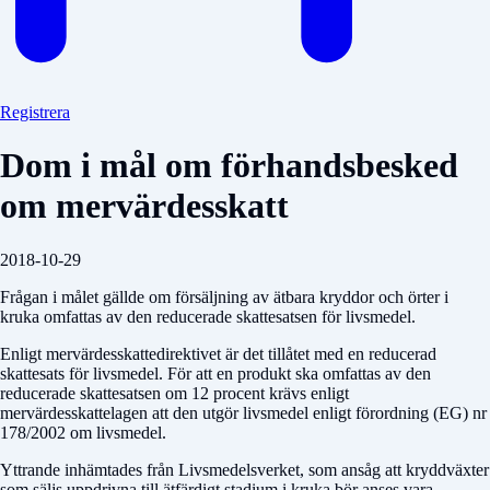
Registrera
Dom i mål om förhandsbesked
om mervärdesskatt
2018-10-29
Frågan i målet gällde om försäljning av ätbara kryddor och örter i
kruka omfattas av den reducerade skattesatsen för livsmedel.
Enligt mervärdesskattedirektivet är det tillåtet med en reducerad
skattesats för livsmedel. För att en produkt ska omfattas av den
reducerade skattesatsen om 12 procent krävs enligt
mervärdesskattelagen att den utgör livsmedel enligt förordning (EG) nr
178/2002 om livsmedel.
Yttrande inhämtades från Livsmedelsverket, som ansåg att kryddväxter
som säljs uppdrivna till ätfärdigt stadium i kruka bör anses vara