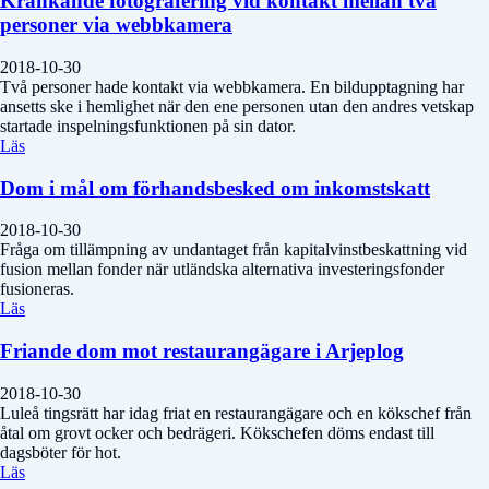
Kränkande fotografering vid kontakt mellan två
personer via webbkamera
2018-10-30
Två personer hade kontakt via webbkamera. En bildupptagning har
ansetts ske i hemlighet när den ene personen utan den andres vetskap
startade inspelningsfunktionen på sin dator.
Läs
Dom i mål om förhandsbesked om inkomstskatt
2018-10-30
Fråga om tillämpning av undantaget från kapitalvinstbeskattning vid
fusion mellan fonder när utländska alternativa investeringsfonder
fusioneras.
Läs
Friande dom mot restaurangägare i Arjeplog
2018-10-30
Luleå tingsrätt har idag friat en restaurangägare och en kökschef från
åtal om grovt ocker och bedrägeri. Kökschefen döms endast till
dagsböter för hot.
Läs