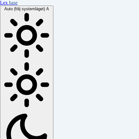
Lex
base
Auto (följ systemläget)
A