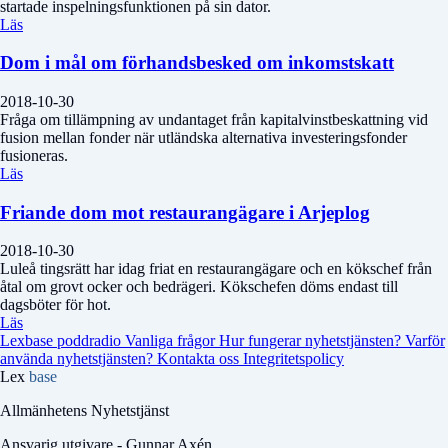
startade inspelningsfunktionen på sin dator.
Läs
Dom i mål om förhandsbesked om inkomstskatt
2018-10-30
Fråga om tillämpning av undantaget från kapitalvinstbeskattning vid
fusion mellan fonder när utländska alternativa investeringsfonder
fusioneras.
Läs
Friande dom mot restaurangägare i Arjeplog
2018-10-30
Luleå tingsrätt har idag friat en restaurangägare och en kökschef från
åtal om grovt ocker och bedrägeri. Kökschefen döms endast till
dagsböter för hot.
Läs
Lexbase poddradio
Vanliga frågor
Hur fungerar nyhetstjänsten?
Varför
använda nyhetstjänsten?
Kontakta oss
Integritetspolicy
Lex
base
Allmänhetens Nyhetstjänst
Ansvarig utgivare - Gunnar Axén