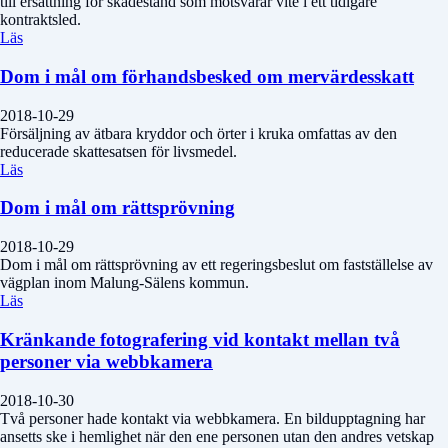
till ersättning för skadestånd som motsvarar vite i ett tidigare
kontraktsled.
Läs
Dom i mål om förhandsbesked om mervärdesskatt
2018-10-29
Försäljning av ätbara kryddor och örter i kruka omfattas av den
reducerade skattesatsen för livsmedel.
Läs
Dom i mål om rättsprövning
2018-10-29
Dom i mål om rättsprövning av ett regeringsbeslut om fastställelse av
vägplan inom Malung-Sälens kommun.
Läs
Kränkande fotografering vid kontakt mellan två
personer via webbkamera
2018-10-30
Två personer hade kontakt via webbkamera. En bildupptagning har
ansetts ske i hemlighet när den ene personen utan den andres vetskap