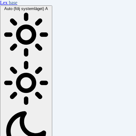
Lex
base
Auto (följ systemläget)
A