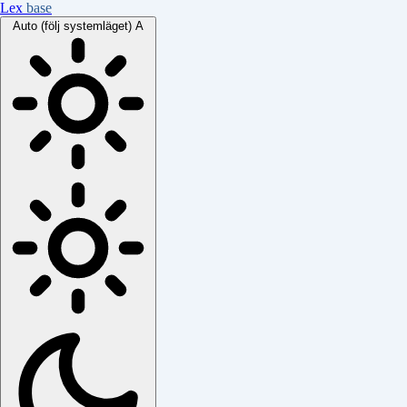
Lex
base
Auto (följ systemläget)
A