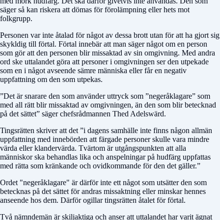
med mörk hudfärg. Det ska därför givetvis inte användas. Den som
säger så kan riskera att dömas för förolämpning eller hets mot
folkgrupp.
Personen var inte åtalad för något av dessa brott utan för att ha gjort sig
skykldig till förtal. Förtal innebär att man säger något om en person
som gör att den personen blir missaktad av sin omgivning. Med andra
ord ske uttalandet göra att personer i omgivningen ser den utpekade
som en i något avseende sämre människa eller får en negativ
uppfattning om den som utpekas.
”Det är snarare den som använder uttryck som ”negeråklagare” som
med all rätt blir missaktad av omgivningen, än den som blir betecknad
på det sättet” säger chefsrådmannen Thed Adelswärd.
Tingsrätten skriver att det ”i dagens samhälle inte finns någon allmän
uppfattning med innebörden att färgade personer skulle vara mindre
värda eller klandervärda. Tvärtom är utgångspunkten att alla
människor ska behandlas lika och anspelningar på hudfärg uppfattas
med rätta som kränkande och ovidkommande för den det gäller.”
Ordet "negeråklagare" är därför inte ett något som utsätter den som
betecknas på det sättet för andras missaktning eller minskar hennes
anseende hos dem. Därför ogillar tingsrätten åtalet för förtal.
Två nämndemän är skiljaktiga och anser att uttalandet har varit ägnat