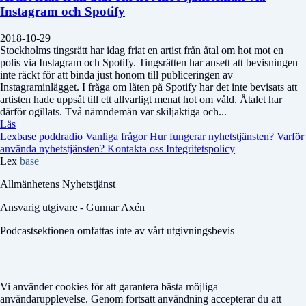
Instagram och Spotify
2018-10-29
Stockholms tingsrätt har idag friat en artist från åtal om hot mot en
polis via Instagram och Spotify. Tingsrätten har ansett att bevisningen
inte räckt för att binda just honom till publiceringen av
Instagraminlägget. I fråga om låten på Spotify har det inte bevisats att
artisten hade uppsåt till ett allvarligt menat hot om våld. Åtalet har
därför ogillats. Två nämndemän var skiljaktiga och...
Läs
Lexbase poddradio
Vanliga frågor
Hur fungerar nyhetstjänsten?
Varför
använda nyhetstjänsten?
Kontakta oss
Integritetspolicy
Lex
base
Allmänhetens Nyhetstjänst
Ansvarig utgivare - Gunnar Axén
Podcastsektionen omfattas inte av vårt utgivningsbevis
Vi använder cookies för att garantera bästa möjliga
användarupplevelse. Genom fortsatt användning accepterar du att