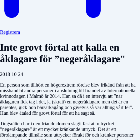
Registrera
Inte grovt förtal att kalla en
åklagare för ”negeråklagare"
2018-10-24
En person som tillhört en högerextrem rörelse blev frikänd från att ha
misshandlat andra personer i anslutning till firandet av Internationella
kvinnodagen i Malmö år 2014. Han sa då i en intervju att ”när
åklagaren fick tag i det, ja (skratt) en negeråklagare men det är en
parentes, gick hon bärsärkagång och givetvis så var allting vårt fel”.
Han blev åtalad för grovt förtal för att ha sagt så.
Tingsrätten har i den friande domen slagit fast att uttrycket
”negeråklagare” är ett mycket kränkande uttryck. Det är ett
förolämpande tillmäle som uttrycker förakt för och kränker personer