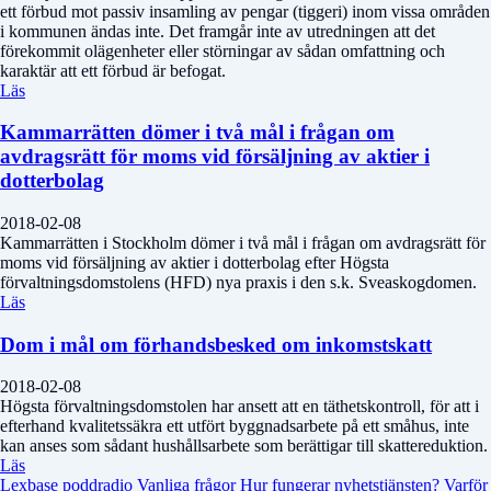
ett förbud mot passiv insamling av pengar (tiggeri) inom vissa områden
i kommunen ändas inte. Det framgår inte av utredningen att det
förekommit olägenheter eller störningar av sådan omfattning och
karaktär att ett förbud är befogat.
Läs
Kammarrätten dömer i två mål i frågan om
avdragsrätt för moms vid försäljning av aktier i
dotterbolag
2018-02-08
Kammarrätten i Stockholm dömer i två mål i frågan om avdragsrätt för
moms vid försäljning av aktier i dotterbolag efter Högsta
förvaltningsdomstolens (HFD) nya praxis i den s.k. Sveaskogdomen.
Läs
Dom i mål om förhandsbesked om inkomstskatt
2018-02-08
Högsta förvaltningsdomstolen har ansett att en täthetskontroll, för att i
efterhand kvalitetssäkra ett utfört byggnadsarbete på ett småhus, inte
kan anses som sådant hushållsarbete som berättigar till skattereduktion.
Läs
Lexbase poddradio
Vanliga frågor
Hur fungerar nyhetstjänsten?
Varför