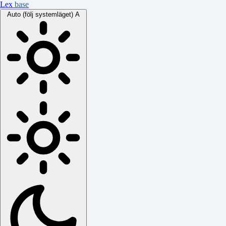
Lex
base
Auto (följ systemläget)
A