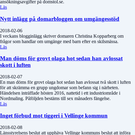
ansökningsavgifter på domstol.se.
Läs
Nytt inlägg på domarbloggen om umgängesstöd
2018-02-06
I veckans blogginlägg skriver domaren Christina Kopparberg om
frågor som handlar om umgänge med barn efter en skilsmässa.
Läs
Man döms för grovt olaga hot sedan han avlossat
skott i luften
2018-02-07
En man döms för grovt olaga hot sedan han avlossat två skott i luften
för att skrämma en grupp ungdomar som befann sig i närheten.
Händelsen inträffade hösten 2016, nattetid i ett industriområde i
Nordmaling. Påföljden bestäms till sex månaders fängelse.
Läs
Inget förbud mot tiggeri i Vellinge kommun
2018-02-08
Länsstyrelsens beslut att upphäva Vellinge kommuns beslut att införa