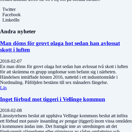
Twitter
Facebook
LinkedIn
Andra nyheter
Man döms för grovt olaga hot sedan han avlossat
skott i luften
2018-02-07
En man döms för grovt olaga hot sedan han avlossat två skott i luften
för att skrämma en grupp ungdomar som befann sig i närheten.
Händelsen inträffade hösten 2016, nattetid i ett industriområde i
Nordmaling. Påföljden bestäms till sex månaders fängelse.
Läs
Inget förbud mot tiggeri i Vellinge kommun
2018-02-08
Länsstyrelsens beslut att upphäva Vellinge kommuns beslut att införa
ett förbud mot passiv insamling av pengar (tiggeri) inom vissa områden
i kommunen ändas inte. Det framgår inte av utredningen att det
förekommit olägenheter eller störningar av sådan omfattning och