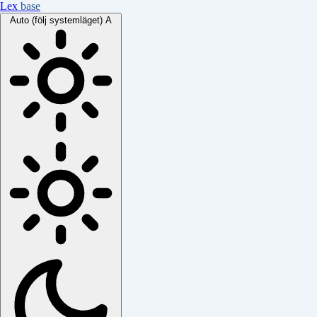
Lex
base
Auto (följ systemläget)
A