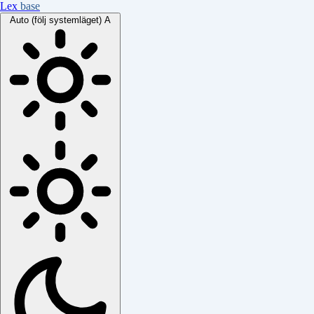
Lex
base
Auto (följ systemläget)
A