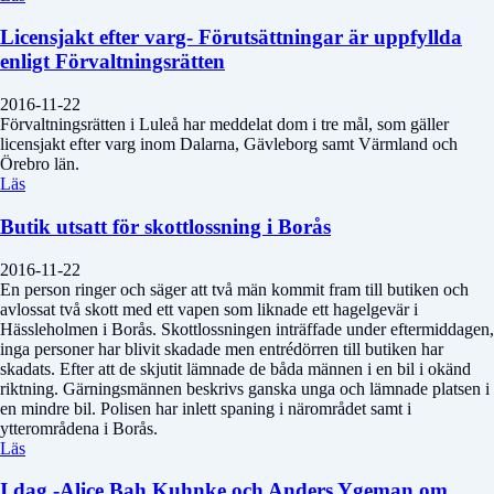
Licensjakt efter varg- Förutsättningar är uppfyllda
enligt Förvaltningsrätten
2016-11-22
Förvaltningsrätten i Luleå har meddelat dom i tre mål, som gäller
licensjakt efter varg inom Dalarna, Gävleborg samt Värmland och
Örebro län.
Läs
Butik utsatt för skottlossning i Borås
2016-11-22
En person ringer och säger att två män kommit fram till butiken och
avlossat två skott med ett vapen som liknade ett hagelgevär i
Hässleholmen i Borås. Skottlossningen inträffade under eftermiddagen,
inga personer har blivit skadade men entrédörren till butiken har
skadats. Efter att de skjutit lämnade de båda männen i en bil i okänd
riktning. Gärningsmännen beskrivs ganska unga och lämnade platsen i
en mindre bil. Polisen har inlett spaning i närområdet samt i
ytterområdena i Borås.
Läs
I dag -Alice Bah Kuhnke och Anders Ygeman om