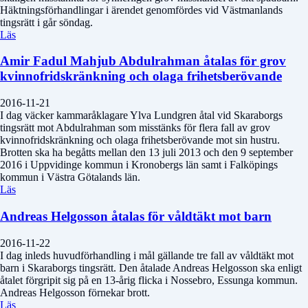
Häktningsförhandlingar i ärendet genomfördes vid Västmanlands
tingsrätt i går söndag.
Läs
Amir Fadul Mahjub Abdulrahman åtalas för grov
kvinnofridskränkning och olaga frihetsberövande
2016-11-21
I dag väcker kammaråklagare Ylva Lundgren åtal vid Skaraborgs
tingsrätt mot Abdulrahman som misstänks för flera fall av grov
kvinnofridskränkning och olaga frihetsberövande mot sin hustru.
Brotten ska ha begåtts mellan den 13 juli 2013 och den 9 september
2016 i Uppvidinge kommun i Kronobergs län samt i Falköpings
kommun i Västra Götalands län.
Läs
Andreas Helgosson åtalas för våldtäkt mot barn
2016-11-22
I dag inleds huvudförhandling i mål gällande tre fall av våldtäkt mot
barn i Skaraborgs tingsrätt. Den åtalade Andreas Helgosson ska enligt
åtalet förgripit sig på en 13-årig flicka i Nossebro, Essunga kommun.
Andreas Helgosson förnekar brott.
Läs