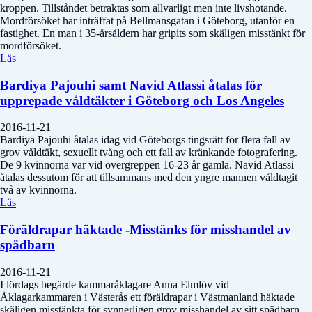
kroppen. Tillståndet betraktas som allvarligt men inte livshotande.
Mordförsöket har inträffat på Bellmansgatan i Göteborg, utanför en
fastighet. En man i 35-årsåldern har gripits som skäligen misstänkt för
mordförsöket.
Läs
Bardiya Pajouhi samt Navid Atlassi åtalas för
upprepade våldtäkter i Göteborg och Los Angeles
2016-11-21
Bardiya Pajouhi åtalas idag vid Göteborgs tingsrätt för flera fall av
grov våldtäkt, sexuellt tvång och ett fall av kränkande fotografering.
De 9 kvinnorna var vid övergreppen 16-23 år gamla. Navid Atlassi
åtalas dessutom för att tillsammans med den yngre mannen våldtagit
två av kvinnorna.
Läs
Föräldrapar häktade -Misstänks för misshandel av
spädbarn
2016-11-21
I lördags begärde kammaråklagare Anna Elmlöv vid
Åklagarkammaren i Västerås ett föräldrapar i Västmanland häktade
skäligen misstänkta för synnerligen grov misshandel av sitt spädbarn.