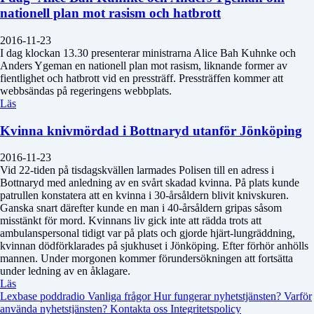
nationell plan mot rasism och hatbrott
2016-11-23
I dag klockan 13.30 presenterar ministrarna Alice Bah Kuhnke och
Anders Ygeman en nationell plan mot rasism, liknande former av
fientlighet och hatbrott vid en pressträff. Pressträffen kommer att
webbsändas på regeringens webbplats.
Läs
Kvinna knivmördad i Bottnaryd utanför Jönköping
2016-11-23
Vid 22-tiden på tisdagskvällen larmades Polisen till en adress i
Bottnaryd med anledning av en svårt skadad kvinna. På plats kunde
patrullen konstatera att en kvinna i 30-årsåldern blivit knivskuren.
Ganska snart därefter kunde en man i 40-årsåldern gripas såsom
misstänkt för mord. Kvinnans liv gick inte att rädda trots att
ambulanspersonal tidigt var på plats och gjorde hjärt-lungräddning,
kvinnan dödförklarades på sjukhuset i Jönköping. Efter förhör anhölls
mannen. Under morgonen kommer förundersökningen att fortsätta
under ledning av en åklagare.
Läs
Lexbase poddradio
Vanliga frågor
Hur fungerar nyhetstjänsten?
Varför
använda nyhetstjänsten?
Kontakta oss
Integritetspolicy