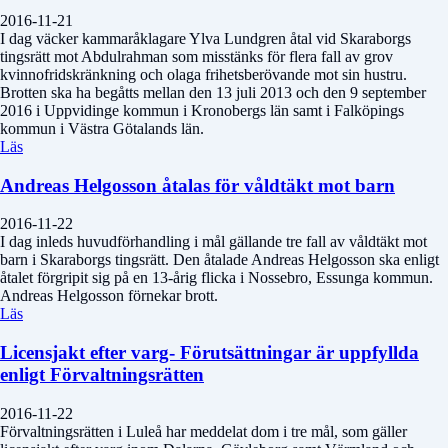
2016-11-21
I dag väcker kammaråklagare Ylva Lundgren åtal vid Skaraborgs
tingsrätt mot Abdulrahman som misstänks för flera fall av grov
kvinnofridskränkning och olaga frihetsberövande mot sin hustru.
Brotten ska ha begåtts mellan den 13 juli 2013 och den 9 september
2016 i Uppvidinge kommun i Kronobergs län samt i Falköpings
kommun i Västra Götalands län.
Läs
Andreas Helgosson åtalas för våldtäkt mot barn
2016-11-22
I dag inleds huvudförhandling i mål gällande tre fall av våldtäkt mot
barn i Skaraborgs tingsrätt. Den åtalade Andreas Helgosson ska enligt
åtalet förgripit sig på en 13-årig flicka i Nossebro, Essunga kommun.
Andreas Helgosson förnekar brott.
Läs
Licensjakt efter varg- Förutsättningar är uppfyllda
enligt Förvaltningsrätten
2016-11-22
Förvaltningsrätten i Luleå har meddelat dom i tre mål, som gäller