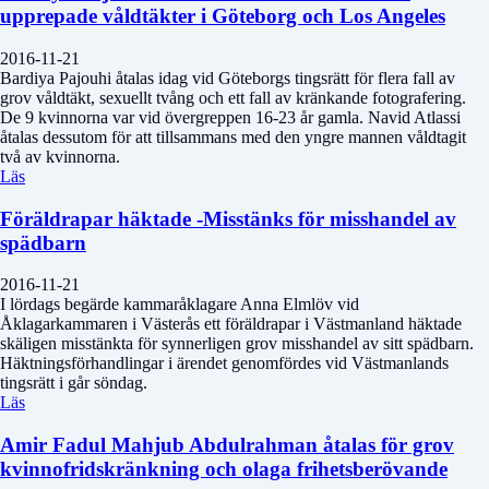
upprepade våldtäkter i Göteborg och Los Angeles
2016-11-21
Bardiya Pajouhi åtalas idag vid Göteborgs tingsrätt för flera fall av
grov våldtäkt, sexuellt tvång och ett fall av kränkande fotografering.
De 9 kvinnorna var vid övergreppen 16-23 år gamla. Navid Atlassi
åtalas dessutom för att tillsammans med den yngre mannen våldtagit
två av kvinnorna.
Läs
Föräldrapar häktade -Misstänks för misshandel av
spädbarn
2016-11-21
I lördags begärde kammaråklagare Anna Elmlöv vid
Åklagarkammaren i Västerås ett föräldrapar i Västmanland häktade
skäligen misstänkta för synnerligen grov misshandel av sitt spädbarn.
Häktningsförhandlingar i ärendet genomfördes vid Västmanlands
tingsrätt i går söndag.
Läs
Amir Fadul Mahjub Abdulrahman åtalas för grov
kvinnofridskränkning och olaga frihetsberövande