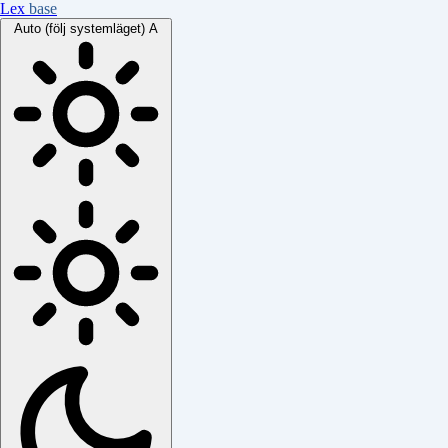
Lex
base
Auto (följ systemläget)
A