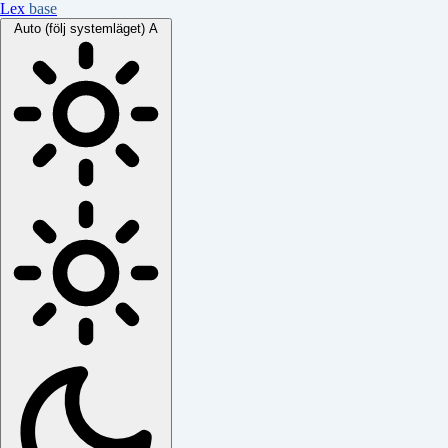
Lex
base
Auto (följ systemläget)
A