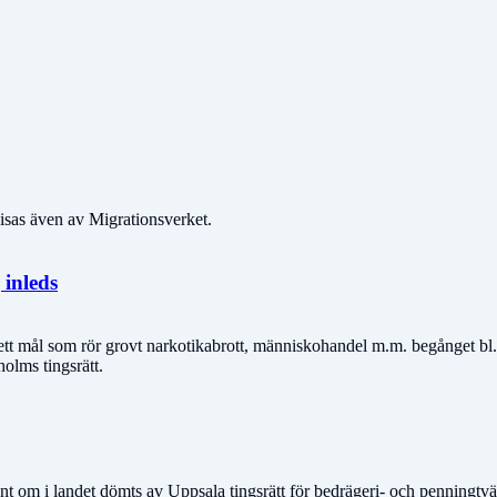
visas även av Migrationsverket.
inleds
 i ett mål som rör grovt narkotikabrott, människohandel m.m. begånget 
holms tingsrätt.
nt om i landet dömts av Uppsala tingsrätt för bedrägeri- och penningtvät