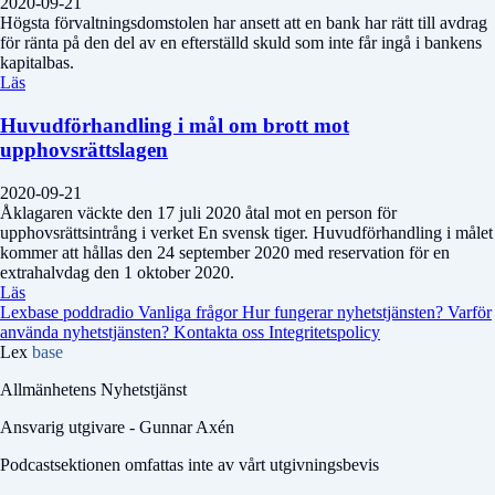
2020-09-21
Högsta förvaltningsdomstolen har ansett att en bank har rätt till avdrag
för ränta på den del av en efterställd skuld som inte får ingå i bankens
kapitalbas.
Läs
Huvudförhandling i mål om brott mot
upphovsrättslagen
2020-09-21
Åklagaren väckte den 17 juli 2020 åtal mot en person för
upphovsrättsintrång i verket En svensk tiger. Huvudförhandling i målet
kommer att hållas den 24 september 2020 med reservation för en
extrahalvdag den 1 oktober 2020.
Läs
Lexbase poddradio
Vanliga frågor
Hur fungerar nyhetstjänsten?
Varför
använda nyhetstjänsten?
Kontakta oss
Integritetspolicy
Lex
base
Allmänhetens Nyhetstjänst
Ansvarig utgivare - Gunnar Axén
Podcastsektionen omfattas inte av vårt utgivningsbevis