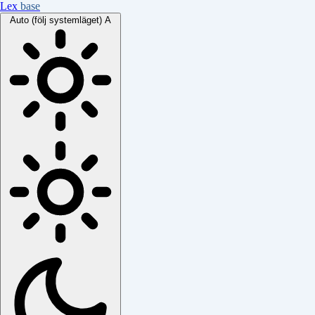
Lex
base
Auto (följ systemläget)
A