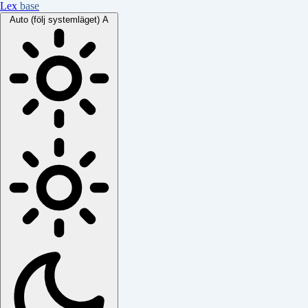
Lex
base
Auto (följ systemläget)
A