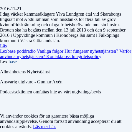
2016-11-21
I dag väcker kammaråklagare Ylva Lundgren åtal vid Skaraborgs
tingsrätt mot Abdulrahman som misstänks för flera fall av grov
kvinnofridskränkning och olaga frihetsberövande mot sin hustru.
Brotten ska ha begåtts mellan den 13 juli 2013 och den 9 september
2016 i Uppvidinge kommun i Kronobergs län samt i Falköpings
kommun i Västra Götalands län.
Läs
Lexbase poddradio
Vanliga frågor
Hur fungerar nyhetstjänsten?
Varför
använda nyhetstjänsten?
Kontakta oss
Integritetspolicy
Lex
base
Allmänhetens Nyhetstjänst
Ansvarig utgivare - Gunnar Axén
Podcastsektionen omfattas inte av vårt utgivningsbevis
Vi använder cookies för att garantera bästa möjliga
användarupplevelse. Genom fortsatt användning accepterar du att
cookies används.
Läs mer här.