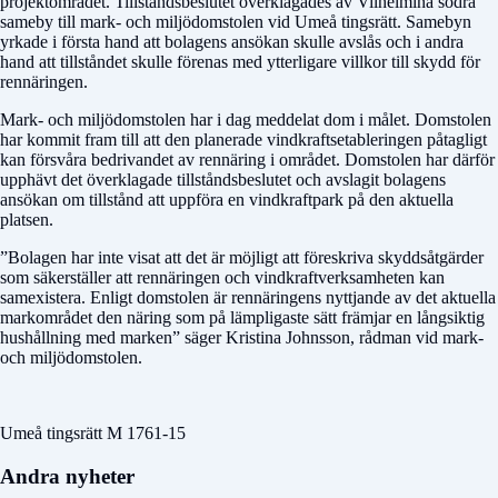
projektområdet. Tillståndsbeslutet överklagades av Vilhelmina södra
sameby till mark- och miljödomstolen vid Umeå tingsrätt. Samebyn
yrkade i första hand att bolagens ansökan skulle avslås och i andra
hand att tillståndet skulle förenas med ytterligare villkor till skydd för
rennäringen.
Mark- och miljödomstolen har i dag meddelat dom i målet. Domstolen
har kommit fram till att den planerade vindkraftsetableringen påtagligt
kan försvåra bedrivandet av rennäring i området. Domstolen har därför
upphävt det överklagade tillståndsbeslutet och avslagit bolagens
ansökan om tillstånd att uppföra en vindkraftpark på den aktuella
platsen.
”Bolagen har inte visat att det är möjligt att föreskriva skyddsåtgärder
som säkerställer att rennäringen och vindkraftverksamheten kan
samexistera. Enligt domstolen är rennäringens nyttjande av det aktuella
markområdet den näring som på lämpligaste sätt främjar en långsiktig
hushållning med marken” säger Kristina Johnsson, rådman vid mark-
och miljödomstolen.
Umeå tingsrätt M 1761-15
Andra nyheter