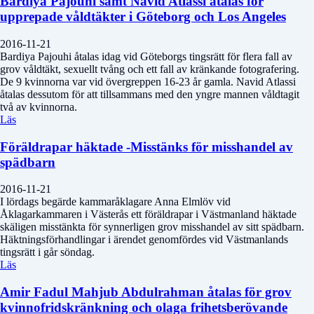
Bardiya Pajouhi samt Navid Atlassi åtalas för
upprepade våldtäkter i Göteborg och Los Angeles
2016-11-21
Bardiya Pajouhi åtalas idag vid Göteborgs tingsrätt för flera fall av
grov våldtäkt, sexuellt tvång och ett fall av kränkande fotografering.
De 9 kvinnorna var vid övergreppen 16-23 år gamla. Navid Atlassi
åtalas dessutom för att tillsammans med den yngre mannen våldtagit
två av kvinnorna.
Läs
Föräldrapar häktade -Misstänks för misshandel av
spädbarn
2016-11-21
I lördags begärde kammaråklagare Anna Elmlöv vid
Åklagarkammaren i Västerås ett föräldrapar i Västmanland häktade
skäligen misstänkta för synnerligen grov misshandel av sitt spädbarn.
Häktningsförhandlingar i ärendet genomfördes vid Västmanlands
tingsrätt i går söndag.
Läs
Amir Fadul Mahjub Abdulrahman åtalas för grov
kvinnofridskränkning och olaga frihetsberövande