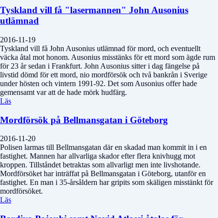
Tyskland vill få "lasermannen" John Ausonius
utlämnad
2016-11-19
Tyskland vill få John Ausonius utlämnad för mord, och eventuellt
väcka åtal mot honom. Ausonius misstänks för ett mord som ägde rum
för 23 år sedan i Frankfurt. John Ausonius sitter i dag fängelse på
livstid dömd för ett mord, nio mordförsök och två bankrån i Sverige
under hösten och vintern 1991-92. Det som Ausonius offer hade
gemensamt var att de hade mörk hudfärg.
Läs
Mordförsök på Bellmansgatan i Göteborg
2016-11-20
Polisen larmas till Bellmansgatan där en skadad man kommit in i en
fastighet. Mannen har allvarliga skador efter flera knivhugg mot
kroppen. Tillståndet betraktas som allvarligt men inte livshotande.
Mordförsöket har inträffat på Bellmansgatan i Göteborg, utanför en
fastighet. En man i 35-årsåldern har gripits som skäligen misstänkt för
mordförsöket.
Läs