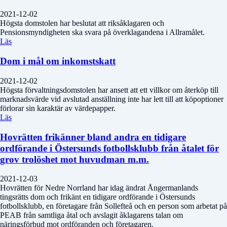
2021-12-02
Högsta domstolen har beslutat att riksåklagaren och
Pensionsmyndigheten ska svara på överklagandena i Allramålet.
Läs
Dom i mål om inkomstskatt
2021-12-02
Högsta förvaltningsdomstolen har ansett att ett villkor om återköp till
marknadsvärde vid avslutad anställning inte har lett till att köpoptioner
förlorar sin karaktär av värdepapper.
Läs
Hovrätten frikänner bland andra en tidigare
ordförande i Östersunds fotbollsklubb från åtalet för
grov trolöshet mot huvudman m.m.
2021-12-03
Hovrätten för Nedre Norrland har idag ändrat Ångermanlands
tingsrätts dom och frikänt en tidigare ordförande i Östersunds
fotbollsklubb, en företagare från Sollefteå och en person som arbetat på
PEAB från samtliga åtal och avslagit åklagarens talan om
näringsförbud mot ordföranden och företagaren.