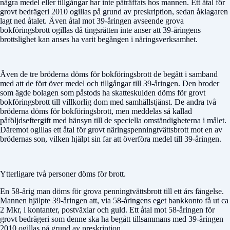
några medel eller tillgångar har inte påträffats hos mannen. Ett åtal för
grovt bedrägeri 2010 ogillas på grund av preskription, sedan åklagaren
lagt ned åtalet. Även åtal mot 39-åringen avseende grova
bokföringsbrott ogillas då tingsrätten inte anser att 39-åringens
brottslighet kan anses ha varit begången i näringsverksamhet.
Även de tre bröderna döms för bokföringsbrott de begått i samband
med att de fört över medel och tillgångar till 39-åringen. Den broder
som ägde bolagen som påstods ha skatteskulden döms för grovt
bokföringsbrott till villkorlig dom med samhällstjänst. De andra två
bröderna döms för bokföringsbrott, men meddelas så kallad
påföljdseftergift med hänsyn till de speciella omständigheterna i målet.
Däremot ogillas ett åtal för grovt näringspenningtvättsbrott mot en av
brödernas son, vilken hjälpt sin far att överföra medel till 39-åringen.
Ytterligare två personer döms för brott.
En 58-årig man döms för grova penningtvättsbrott till ett års fängelse.
Mannen hjälpte 39-åringen att, via 58-åringens eget bankkonto få ut ca
2 Mkr, i kontanter, postväxlar och guld. Ett åtal mot 58-åringen för
grovt bedrägeri som denne ska ha begått tillsammans med 39-åringen
2010 ogillas på grund av preskription.