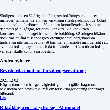
Slutligen döms en 62-årig man för grovt bokföringsbrott till sex
månaders fängelse. 62-åringen var ensam styrelseledamot i det bolag
som tingsrätten bedömer att 39-åringen kontrollerade och som, sedan
det tömts på tillgångar, försattes i konkurs. Vid konkursen
konstaterades att bolaget helt saknade bokföring. 62-åringen frikänns
dock från ett åtal avseende grov oredlighet mot borgenärer då
tingsrätten inte funnit bevisat att han mer än i mindre mån deltagit i att
avhända bolaget egendom och då inte kände till risken för att bolaget
var eller skulle komma på obestånd.
Andra nyheter
Bevisbörda i mål om försäkringsersättning
2021-12-02
Högsta domstolen har gett vägledning när det gäller frågor om
bevisbörda och beviskrav i mål om försäkringsersättning för anlagd
bilbrand.
Läs
Riksåklagaren ska yttra sig i Allramålet