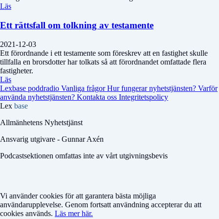
Läs
Ett rättsfall om tolkning av testamente
2021-12-03
Ett förordnande i ett testamente som föreskrev att en fastighet skulle
tillfalla en brorsdotter har tolkats så att förordnandet omfattade flera
fastigheter.
Läs
Lexbase poddradio
Vanliga frågor
Hur fungerar nyhetstjänsten?
Varför
använda nyhetstjänsten?
Kontakta oss
Integritetspolicy
Lex
base
Allmänhetens Nyhetstjänst
Ansvarig utgivare - Gunnar Axén
Podcastsektionen omfattas inte av vårt utgivningsbevis
Vi använder cookies för att garantera bästa möjliga
användarupplevelse. Genom fortsatt användning accepterar du att
cookies används.
Läs mer här.