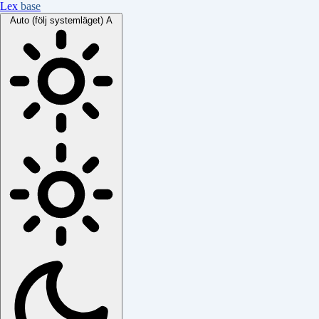
Lex
base
Auto (följ systemläget)
A