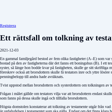
Registrera
Ett rättsfall om tolkning av tes
2021-12-03
En gammal familjegård bestod av fem olika fastigheter (A–E) som var sa
bostad på den av fastigheterna där det fanns ett boningshus (B). I ett t
syster, så länge hon bodde kvar på fastigheten, skulle ge sitt skriftlig
föreskrev också att brorsdottern skulle få testators inre och yttre lösör
penningbelopp till andra hade avräknats.
Tvist uppstod mellan brorsdottern och systerdottern om tolkningen av t
Frågan i målet gällde om testators vilja var att brorsdottern endast skul
som fanns på dessa skulle ingå och tillfalla brorsdottern.
Högsta domstolen konstaterar att tolkning av testamente utgår från vad so
är ordalydelsen i testamentet som ska gälla. Endast om det finns klara b