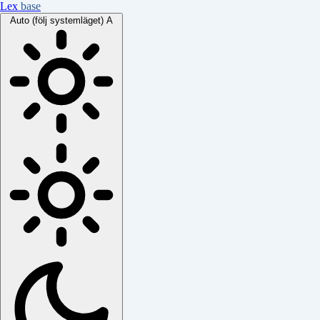
Lex
base
Auto (följ systemläget)
A