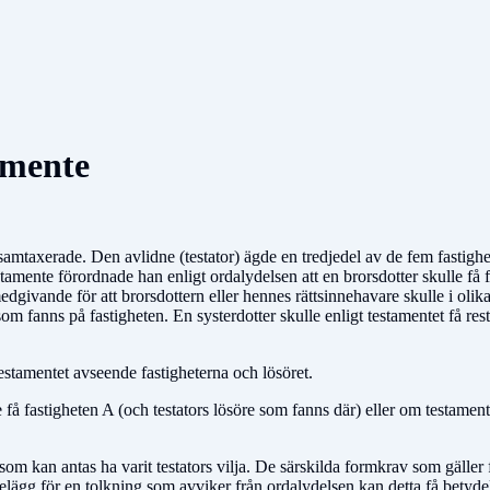
tamente
mtaxerade. Den avlidne (testator) ägde en tredjedel av de fem fastighet
estamente förordnade han enligt ordalydelsen att en brorsdotter skulle få
a medgivande för att brorsdottern eller hennes rättsinnehavare skulle i o
e som fanns på fastigheten. En systerdotter skulle enligt testamentet få r
estamentet avseende fastigheterna och lösöret.
le få fastigheten A (och testators lösöre som fanns där) eller om testamen
m kan antas ha varit testators vilja. De särskilda formkrav som gäller för
elägg för en tolkning som avviker från ordalydelsen kan detta få betydels