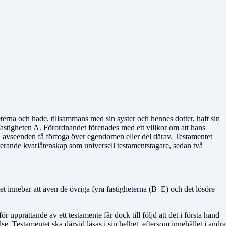
erna och hade, tillsammans med sin syster och hennes dotter, haft sin
 fastigheten A. Förordnandet förenades med ett villkor om att hans
lika avseenden få förfoga över egendomen eller del därav. Testamentet
esterande kvarlåtenskap som universell testamentstagare, sedan två
tet innebar att även de övriga fyra fastigheterna (B–E) och det lösöre
 upprättande av ett testamente får dock till följd att det i första hand
e. Testamentet ska därvid läsas i sin helhet, eftersom innehållet i andra