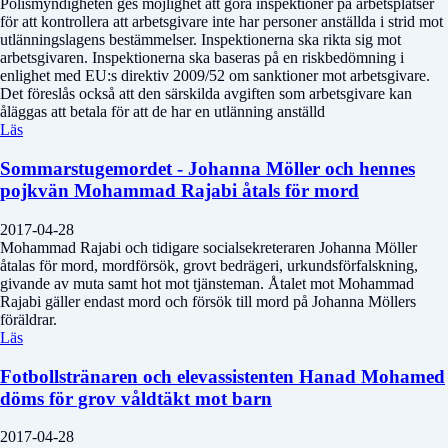
Polismyndigheten ges möjlighet att göra inspektioner på arbetsplatser
för att kontrollera att arbetsgivare inte har personer anställda i strid mot
utlänningslagens bestämmelser. Inspektionerna ska rikta sig mot
arbetsgivaren. Inspektionerna ska baseras på en riskbedömning i
enlighet med EU:s direktiv 2009/52 om sanktioner mot arbetsgivare.
Det föreslås också att den särskilda avgiften som arbetsgivare kan
åläggas att betala för att de har en utlänning anställd
Läs
Sommarstugemordet - Johanna Möller och hennes
pojkvän Mohammad Rajabi åtals för mord
2017-04-28
Mohammad Rajabi och tidigare socialsekreteraren Johanna Möller
åtalas för mord, mordförsök, grovt bedrägeri, urkundsförfalskning,
givande av muta samt hot mot tjänsteman. Åtalet mot Mohammad
Rajabi gäller endast mord och försök till mord på Johanna Möllers
föräldrar.
Läs
Fotbollstränaren och elevassistenten Hanad Mohamed
döms för grov våldtäkt mot barn
2017-04-28