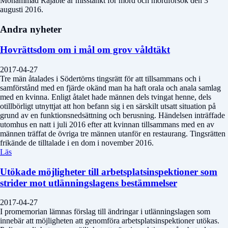
Mohammad Rajabie är misstänkt för mord och mordförsök den 3
augusti 2016.
Andra nyheter
Hovrättsdom om i mål om grov våldtäkt
2017-04-27
Tre män åtalades i Södertörns tingsrätt för att tillsammans och i
samförstånd med en fjärde okänd man ha haft orala och anala samlag
med en kvinna. Enligt åtalet hade männen dels tvingat henne, dels
otillbörligt utnyttjat att hon befann sig i en särskilt utsatt situation på
grund av en funktionsnedsättning och berusning. Händelsen inträffade
utomhus en natt i juli 2016 efter att kvinnan tillsammans med en av
männen träffat de övriga tre männen utanför en restaurang. Tingsrätten
frikände de tilltalade i en dom i november 2016.
Läs
Utökade möjligheter till arbetsplatsinspektioner som
strider mot utlänningslagens bestämmelser
2017-04-27
I promemorian lämnas förslag till ändringar i utlänningslagen som
innebär att möjligheten att genomföra arbetsplatsinspektioner utökas.