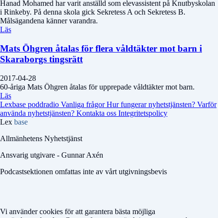
Hanad Mohamed har varit anställd som elevassistent på Knutbyskolan
i Rinkeby. På denna skola gick Sekretess A och Sekretess B.
Målsägandena känner varandra.
Läs
Mats Öhgren åtalas för flera våldtäkter mot barn i
Skaraborgs tingsrätt
2017-04-28
60-åriga Mats Öhgren åtalas för upprepade våldtäkter mot barn.
Läs
Lexbase poddradio
Vanliga frågor
Hur fungerar nyhetstjänsten?
Varför
använda nyhetstjänsten?
Kontakta oss
Integritetspolicy
Lex
base
Allmänhetens Nyhetstjänst
Ansvarig utgivare - Gunnar Axén
Podcastsektionen omfattas inte av vårt utgivningsbevis
Vi använder cookies för att garantera bästa möjliga