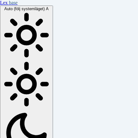
Lex
base
Auto (följ systemläget)
A