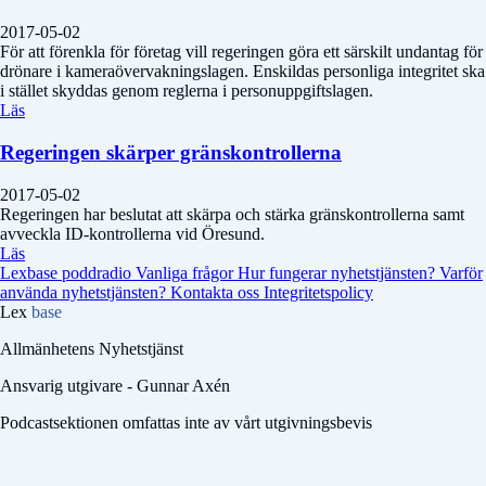
2017-05-02
För att förenkla för företag vill regeringen göra ett särskilt undantag för
drönare i kameraövervakningslagen. Enskildas personliga integritet ska
i stället skyddas genom reglerna i personuppgiftslagen.
Läs
Regeringen skärper gränskontrollerna
2017-05-02
Regeringen har beslutat att skärpa och stärka gränskontrollerna samt
avveckla ID-kontrollerna vid Öresund.
Läs
Lexbase poddradio
Vanliga frågor
Hur fungerar nyhetstjänsten?
Varför
använda nyhetstjänsten?
Kontakta oss
Integritetspolicy
Lex
base
Allmänhetens Nyhetstjänst
Ansvarig utgivare - Gunnar Axén
Podcastsektionen omfattas inte av vårt utgivningsbevis