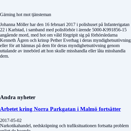
Gärning hot mot tjänsteman
Johanna Möller har den 16 februari 2017 i polishuset på Infanterigatan
22 i Karlstad, i samband med polisförhör i ärende 5000-K991856-15
angående mord, med hot om våld förgripit sig på förhörsledarna
Kenneth Ågren och krinsp Pether Everhag i deras myndighetsutövning
eller för att hämnas på dem för deras myndighetsutövning genom
uttalande av innebörd att hon skulle misshandla eller låta misshandla
dem.
Andra nyheter
Arbetet kring Norra Parkgatan i Malmö fortsätter
2017-05-02
Narkotikahandel, nedskräpning och trafiksituationen fortsatta problem
enligt de boende.