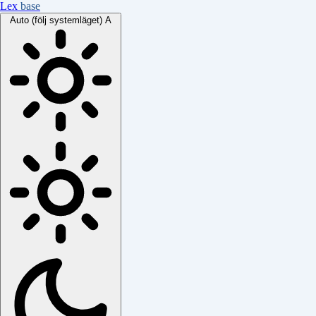
Lex
base
Auto (följ systemläget)
A