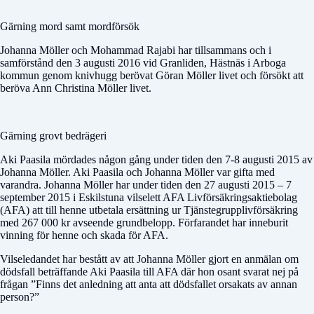
Gärning mord samt mordförsök
Johanna Möller och Mohammad Rajabi har tillsammans och i
samförstånd den 3 augusti 2016 vid Granliden, Hästnäs i Arboga
kommun genom knivhugg berövat Göran Möller livet och försökt att
beröva Ann Christina Möller livet.
Gärning grovt bedrägeri
Aki Paasila mördades någon gång under tiden den 7-8 augusti 2015 av
Johanna Möller. Aki Paasila och Johanna Möller var gifta med
varandra. Johanna Möller har under tiden den 27 augusti 2015 – 7
september 2015 i Eskilstuna vilselett AFA Livförsäkringsaktiebolag
(AFA) att till henne utbetala ersättning ur Tjänstegrupplivförsäkring
med 267 000 kr avseende grundbelopp. Förfarandet har inneburit
vinning för henne och skada för AFA.
Vilseledandet har bestått av att Johanna Möller gjort en anmälan om
dödsfall beträffande Aki Paasila till AFA där hon osant svarat nej på
frågan ”Finns det anledning att anta att dödsfallet orsakats av annan
person?”