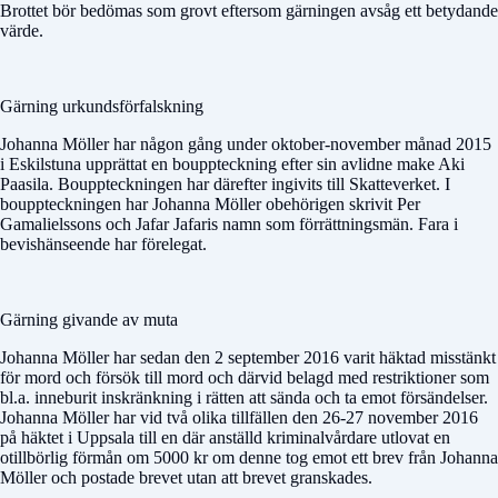
Brottet bör bedömas som grovt eftersom gärningen avsåg ett betydande
värde.
Gärning urkundsförfalskning
Johanna Möller har någon gång under oktober-november månad 2015
i Eskilstuna upprättat en bouppteckning efter sin avlidne make Aki
Paasila. Bouppteckningen har därefter ingivits till Skatteverket. I
bouppteckningen har Johanna Möller obehörigen skrivit Per
Gamalielssons och Jafar Jafaris namn som förrättningsmän. Fara i
bevishänseende har förelegat.
Gärning givande av muta
Johanna Möller har sedan den 2 september 2016 varit häktad misstänkt
för mord och försök till mord och därvid belagd med restriktioner som
bl.a. inneburit inskränkning i rätten att sända och ta emot försändelser.
Johanna Möller har vid två olika tillfällen den 26-27 november 2016
på häktet i Uppsala till en där anställd kriminalvårdare utlovat en
otillbörlig förmån om 5000 kr om denne tog emot ett brev från Johanna
Möller och postade brevet utan att brevet granskades.