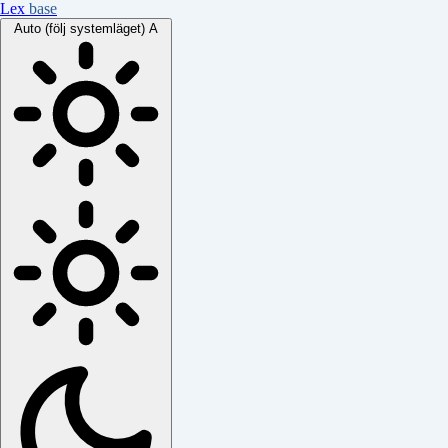
Lex
base
Auto (följ systemläget)
A