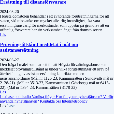
Ersättning till distansförsvarare
2024-03-26
Högsta domstolen behandlar i ett avgörande förutsättningarna för att
staten, vid misstanke om mycket allvarlig brottslighet, ska vara
ersättningsansvarig för merkostnader som uppstår på grund av att en
offentlig försvarare har sin verksamhet långt ifrån domstolsorten.
Läs
Prövningstillstånd meddelat i mål om
assistansersättning
2024-03-27
Den fråga i målet som har lett till att Högsta förvaltningsdomstolen
meddelat prövningstillstånd är under vilka förutsättningar ett krav på
återbetalning av assistansersättning kan riktas mot en
assistansanordnare (Mål nr 1126-23, Kammarrätten i Sundsvalls mål nr
2128-21). (Mål nr 3513-23, Kammarrätten i Göteborgs mål nr 6413-
22). (Mål nr 5394-23, Kammarrätten i 3178-22).
Läs
Lexbase poddradio
Vanliga frågor
Hur fungerar nyhetstjänsten?
Varför
använda nyhetstjänsten?
Kontakta oss
Integritetspolicy
Lex
base