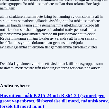
arbetsgruppen för utökat samarbete mellan domstolarna föreslagit,
nämligen:
att ha strukturerat samarbete kring bemanning av domstolarna att ha
strukturerat samarbete gällande jävsfrågor att ha utökat samarbete
mellan handläggarna att ha gemensamma utbildningar riktade till
notarier, domstolshandläggare och administrativ personal att ha
gemensamma praxismöten riktade till juristdomare att utveckla
förutsättningarna att låna lokaler av varandra att ha mer samsyn
beträffande styrande dokument att gemensamt erbjuda
avlastningssamtal att erbjuda fler gemensamma trivselaktiviteter
De båda lagmännen vill rikta ett särskilt tack till arbetsgruppen som
bestått av medarbetare från båda tingsrätterna för deras fina arbete!
Andra nyheter
Hovrättens mål: B 215-24 och B 364-24 (synnerligen
grovt vapenbrott, förberedelse till mord, människorov,
försök till mord m.m.)