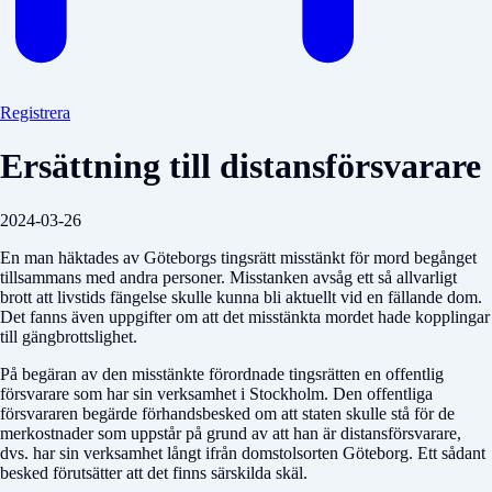
Registrera
Ersättning till distansförsvarare
2024-03-26
En man häktades av Göteborgs tingsrätt misstänkt för mord begånget
tillsammans med andra personer. Misstanken avsåg ett så allvarligt
brott att livstids fängelse skulle kunna bli aktuellt vid en fällande dom.
Det fanns även uppgifter om att det misstänkta mordet hade kopplingar
till gängbrottslighet.
På begäran av den misstänkte förordnade tingsrätten en offentlig
försvarare som har sin verksamhet i Stockholm. Den offentliga
försvararen begärde förhandsbesked om att staten skulle stå för de
merkostnader som uppstår på grund av att han är distansförsvarare,
dvs. har sin verksamhet långt ifrån domstolsorten Göteborg. Ett sådant
besked förutsätter att det finns särskilda skäl.