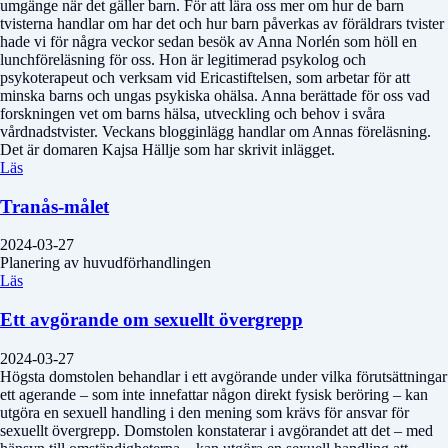
umgänge när det gäller barn. För att lära oss mer om hur de barn
tvisterna handlar om har det och hur barn påverkas av föräldrars tvister
hade vi för några veckor sedan besök av Anna Norlén som höll en
lunchföreläsning för oss. Hon är legitimerad psykolog och
psykoterapeut och verksam vid Ericastiftelsen, som arbetar för att
minska barns och ungas psykiska ohälsa. Anna berättade för oss vad
forskningen vet om barns hälsa, utveckling och behov i svåra
vårdnadstvister. Veckans blogginlägg handlar om Annas föreläsning.
Det är domaren Kajsa Hällje som har skrivit inlägget.
Läs
Tranås-målet
2024-03-27
Planering av huvudförhandlingen
Läs
Ett avgörande om sexuellt övergrepp
2024-03-27
Högsta domstolen behandlar i ett avgörande under vilka förutsättningar
ett agerande – som inte innefattar någon direkt fysisk beröring – kan
utgöra en sexuell handling i den mening som krävs för ansvar för
sexuellt övergrepp. Domstolen konstaterar i avgörandet att det – med