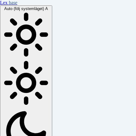
Lex
base
Auto (följ systemläget)
A