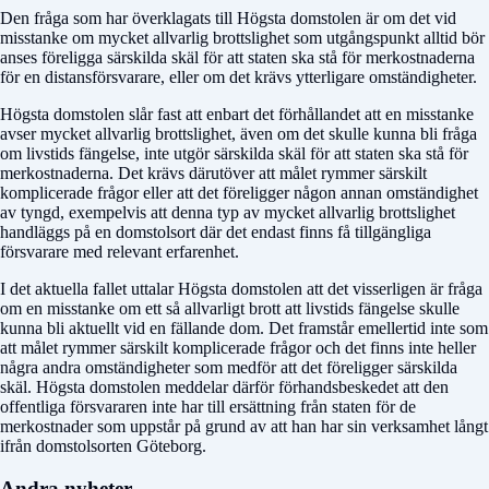
Den fråga som har överklagats till Högsta domstolen är om det vid
misstanke om mycket allvarlig brottslighet som utgångspunkt alltid bör
anses föreligga särskilda skäl för att staten ska stå för merkostnaderna
för en distansförsvarare, eller om det krävs ytterligare omständigheter.
Högsta domstolen slår fast att enbart det förhållandet att en misstanke
avser mycket allvarlig brottslighet, även om det skulle kunna bli fråga
om livstids fängelse, inte utgör särskilda skäl för att staten ska stå för
merkostnaderna. Det krävs därutöver att målet rymmer särskilt
komplicerade frågor eller att det föreligger någon annan omständighet
av tyngd, exempelvis att denna typ av mycket allvarlig brottslighet
handläggs på en domstolsort där det endast finns få tillgängliga
försvarare med relevant erfarenhet.
I det aktuella fallet uttalar Högsta domstolen att det visserligen är fråga
om en misstanke om ett så allvarligt brott att livstids fängelse skulle
kunna bli aktuellt vid en fällande dom. Det framstår emellertid inte som
att målet rymmer särskilt komplicerade frågor och det finns inte heller
några andra omständigheter som medför att det föreligger särskilda
skäl. Högsta domstolen meddelar därför förhandsbeskedet att den
offentliga försvararen inte har till ersättning från staten för de
merkostnader som uppstår på grund av att han har sin verksamhet långt
ifrån domstolsorten Göteborg.
Andra nyheter