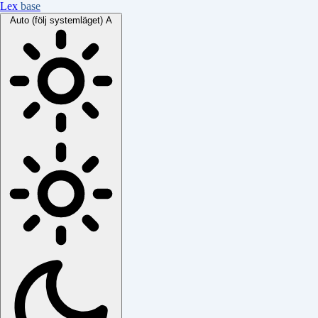
Lex
base
Auto (följ systemläget)
A