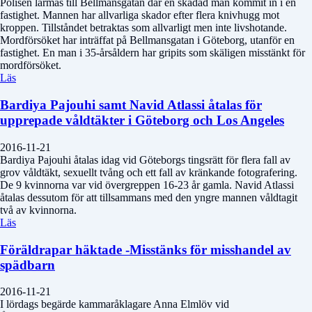
Polisen larmas till Bellmansgatan där en skadad man kommit in i en
fastighet. Mannen har allvarliga skador efter flera knivhugg mot
kroppen. Tillståndet betraktas som allvarligt men inte livshotande.
Mordförsöket har inträffat på Bellmansgatan i Göteborg, utanför en
fastighet. En man i 35-årsåldern har gripits som skäligen misstänkt för
mordförsöket.
Läs
Bardiya Pajouhi samt Navid Atlassi åtalas för
upprepade våldtäkter i Göteborg och Los Angeles
2016-11-21
Bardiya Pajouhi åtalas idag vid Göteborgs tingsrätt för flera fall av
grov våldtäkt, sexuellt tvång och ett fall av kränkande fotografering.
De 9 kvinnorna var vid övergreppen 16-23 år gamla. Navid Atlassi
åtalas dessutom för att tillsammans med den yngre mannen våldtagit
två av kvinnorna.
Läs
Föräldrapar häktade -Misstänks för misshandel av
spädbarn
2016-11-21
I lördags begärde kammaråklagare Anna Elmlöv vid