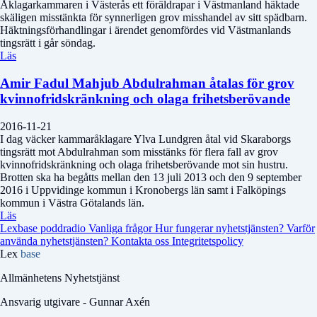
Åklagarkammaren i Västerås ett föräldrapar i Västmanland häktade
skäligen misstänkta för synnerligen grov misshandel av sitt spädbarn.
Häktningsförhandlingar i ärendet genomfördes vid Västmanlands
tingsrätt i går söndag.
Läs
Amir Fadul Mahjub Abdulrahman åtalas för grov
kvinnofridskränkning och olaga frihetsberövande
2016-11-21
I dag väcker kammaråklagare Ylva Lundgren åtal vid Skaraborgs
tingsrätt mot Abdulrahman som misstänks för flera fall av grov
kvinnofridskränkning och olaga frihetsberövande mot sin hustru.
Brotten ska ha begåtts mellan den 13 juli 2013 och den 9 september
2016 i Uppvidinge kommun i Kronobergs län samt i Falköpings
kommun i Västra Götalands län.
Läs
Lexbase poddradio
Vanliga frågor
Hur fungerar nyhetstjänsten?
Varför
använda nyhetstjänsten?
Kontakta oss
Integritetspolicy
Lex
base
Allmänhetens Nyhetstjänst
Ansvarig utgivare - Gunnar Axén