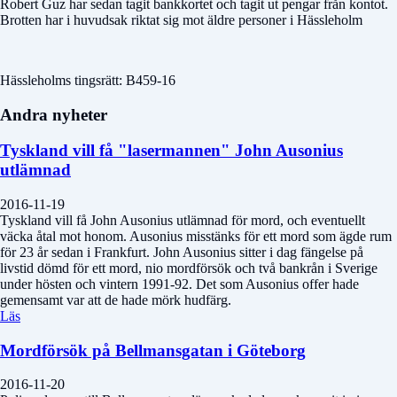
Robert Guz har sedan tagit bankkortet och tagit ut pengar från kontot.
Brotten har i huvudsak riktat sig mot äldre personer i Hässleholm
Hässleholms tingsrätt: B459-16
Andra nyheter
Tyskland vill få "lasermannen" John Ausonius
utlämnad
2016-11-19
Tyskland vill få John Ausonius utlämnad för mord, och eventuellt
väcka åtal mot honom. Ausonius misstänks för ett mord som ägde rum
för 23 år sedan i Frankfurt. John Ausonius sitter i dag fängelse på
livstid dömd för ett mord, nio mordförsök och två bankrån i Sverige
under hösten och vintern 1991-92. Det som Ausonius offer hade
gemensamt var att de hade mörk hudfärg.
Läs
Mordförsök på Bellmansgatan i Göteborg
2016-11-20