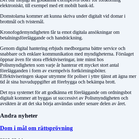
elektroniskt, till exempel med ett mobilt bank-id.
Domstolarna kommer att kunna skriva under digitalt vid domar i
brottmål och tvistemål.
Kronofogdemyndigheten får ta emot digitala ansökningar om
betalningsföreläggande och handräckning.
Genom digital hantering erbjuds medborgarna bättre service och
snabbare och enklare kommunikation med myndigheterna. Förslaget
öppnar även för stora effektiviseringar, inte minst hos
Polismyndigheten som varje år hanterar ett mycket stort antal
förelägganden i form av exempelvis fortkörningsböter.
Effektiviseringen skapar utrymme för poliser i yttre tjänst att ägna mer
tid åt sina huvuduppgifter att förebygga och bekämpa brott.
Det nya systemet för att godkänna ett föreläggande om ordningsbot
digitalt kommer att byggas ut successivt av Polismyndigheten och
avsikten är att det ska börja användas under senare delen av året.
Andra nyheter
Dom i mål om rättsprövning