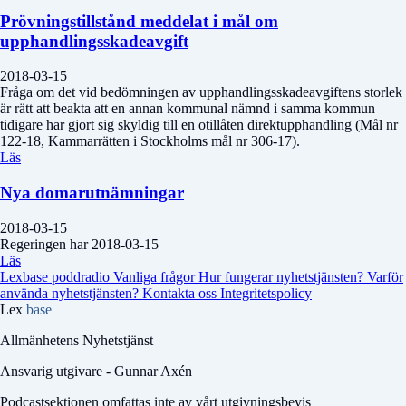
Prövningstillstånd meddelat i mål om
upphandlingsskadeavgift
2018-03-15
Fråga om det vid bedömningen av upphandlingsskadeavgiftens storlek
är rätt att beakta att en annan kommunal nämnd i samma kommun
tidigare har gjort sig skyldig till en otillåten direktupphandling (Mål nr
122-18, Kammarrätten i Stockholms mål nr 306-17).
Läs
Nya domarutnämningar
2018-03-15
Regeringen har 2018-03-15
Läs
Lexbase poddradio
Vanliga frågor
Hur fungerar nyhetstjänsten?
Varför
använda nyhetstjänsten?
Kontakta oss
Integritetspolicy
Lex
base
Allmänhetens Nyhetstjänst
Ansvarig utgivare - Gunnar Axén
Podcastsektionen omfattas inte av vårt utgivningsbevis