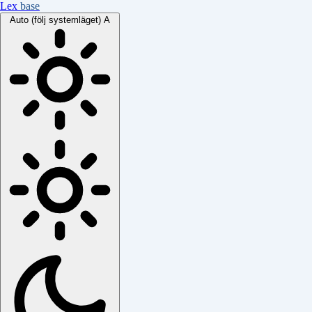
Lex
base
Auto (följ systemläget)
A