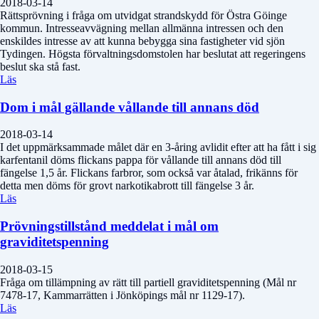
2018-03-14
Rättsprövning i fråga om utvidgat strandskydd för Östra Göinge
kommun. Intresseavvägning mellan allmänna intressen och den
enskildes intresse av att kunna bebygga sina fastigheter vid sjön
Tydingen. Högsta förvaltningsdomstolen har beslutat att regeringens
beslut ska stå fast.
Läs
Dom i mål gällande vållande till annans död
2018-03-14
I det uppmärksammade målet där en 3-åring avlidit efter att ha fått i sig
karfentanil döms flickans pappa för vållande till annans död till
fängelse 1,5 år. Flickans farbror, som också var åtalad, frikänns för
detta men döms för grovt narkotikabrott till fängelse 3 år.
Läs
Prövningstillstånd meddelat i mål om
graviditetspenning
2018-03-15
Fråga om tillämpning av rätt till partiell graviditetspenning (Mål nr
7478-17, Kammarrätten i Jönköpings mål nr 1129-17).
Läs