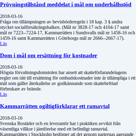
Prövningstillstånd meddelat i mål om underhållsstöd
2018-03-16
Fråga om tillämpningen av bevisbörderegeln i 18 kap. 3 § andra
stycket socialförsäkringsbalken. (Mål nr 3828-17 och 4104-17 samt
mål nr 7223--7224-17, Kammarrätten i Sundsvalls mål nr 1458-16 och
1459-16 samt Kammarrätten i Göteborgs mål nr 2666--2667-17).
Läs
Dom i mål om ersättning för kostnader
2018-03-16
Högsta förvaltningsdomstolen har ansett att skatteförfarandelagens
regler om rätt till ersättning för ombudskostnader inte är tillämpliga i ett
mål som gäller återkallelse av godkännande som skattebefriad
förbrukare av bränsle.
Läs
Kammarrätten ogiltigförklarar ett ramavtal
2018-03-16
Svenska Bostäder och en leverantör har i praktiken avvikit från
väsentliga villkor i jämförelse med ett befintligt ramavtal.
Kammarrätten i Stockholm bedömer att det genom parternas agerande