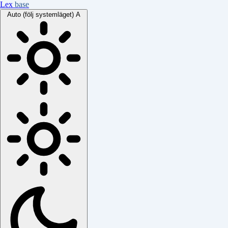
Lex
base
Auto (följ systemläget)
A