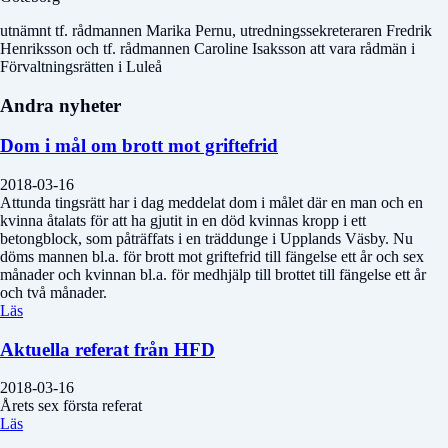
utnämnt tf. rådmannen Marika Pernu, utredningssekreteraren Fredrik
Henriksson och tf. rådmannen Caroline Isaksson att vara rådmän i
Förvaltningsrätten i Luleå
Andra nyheter
Dom i mål om brott mot griftefrid
2018-03-16
Attunda tingsrätt har i dag meddelat dom i målet där en man och en
kvinna åtalats för att ha gjutit in en död kvinnas kropp i ett
betongblock, som påträffats i en träddunge i Upplands Väsby. Nu
döms mannen bl.a. för brott mot griftefrid till fängelse ett år och sex
månader och kvinnan bl.a. för medhjälp till brottet till fängelse ett år
och två månader.
Läs
Aktuella referat från HFD
2018-03-16
Årets sex första referat
Läs