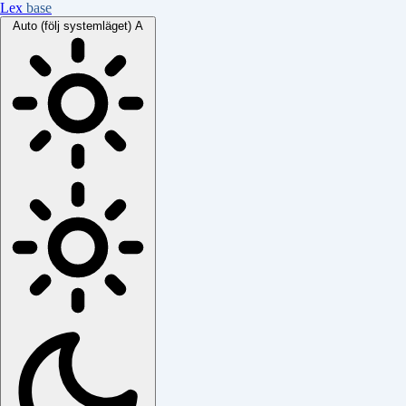
Lex
base
Auto (följ systemläget)
A