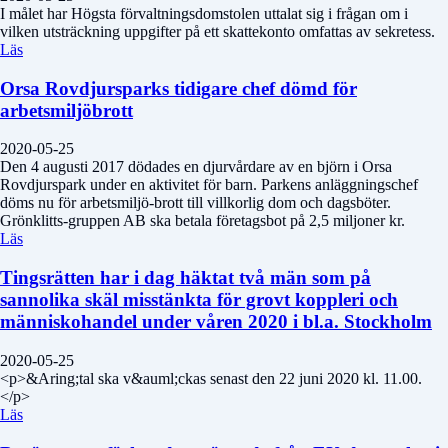
I målet har Högsta förvaltningsdomstolen uttalat sig i frågan om i
vilken utsträckning uppgifter på ett skattekonto omfattas av sekretess.
Läs
Orsa Rovdjursparks tidigare chef dömd för
arbetsmiljöbrott
2020-05-25
Den 4 augusti 2017 dödades en djurvårdare av en björn i Orsa
Rovdjurspark under en aktivitet för barn. Parkens anläggningschef
döms nu för arbetsmiljö-brott till villkorlig dom och dagsböter.
Grönklitts-gruppen AB ska betala företagsbot på 2,5 miljoner kr.
Läs
Tingsrätten har i dag häktat två män som på
sannolika skäl misstänkta för grovt koppleri och
människohandel under våren 2020 i bl.a. Stockholm
2020-05-25
<p>&Aring;tal ska v&auml;ckas senast den 22 juni 2020 kl. 11.00.
</p>
Läs