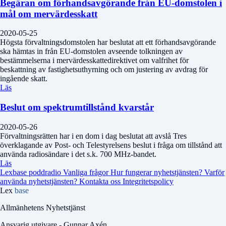
Begäran om förhandsavgörande från EU-domstolen i
mål om mervärdesskatt
2020-05-25
Högsta förvaltningsdomstolen har beslutat att ett förhandsavgörande
ska hämtas in från EU-domstolen avseende tolkningen av
bestämmelserna i mervärdesskattedirektivet om valfrihet för
beskattning av fastighetsuthyrning och om justering av avdrag för
ingående skatt.
Läs
Beslut om spektrumtillstånd kvarstår
2020-05-26
Förvaltningsrätten har i en dom i dag beslutat att avslå Tres
överklagande av Post- och Telestyrelsens beslut i fråga om tillstånd att
använda radiosändare i det s.k. 700 MHz-bandet.
Läs
Lexbase poddradio
Vanliga frågor
Hur fungerar nyhetstjänsten?
Varför
använda nyhetstjänsten?
Kontakta oss
Integritetspolicy
Lex
base
Allmänhetens Nyhetstjänst
Ansvarig utgivare - Gunnar Axén