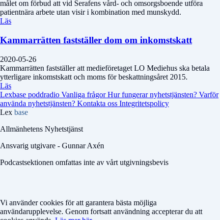
målet om förbud att vid Serafens vård- och omsorgsboende utföra
patientnära arbete utan visir i kombination med munskydd.
Läs
Kammarrätten fastställer dom om inkomstskatt
2020-05-26
Kammarrätten fastställer att medieföretaget LO Mediehus ska betala
ytterligare inkomstskatt och moms för beskattningsåret 2015.
Läs
Lexbase poddradio
Vanliga frågor
Hur fungerar nyhetstjänsten?
Varför
använda nyhetstjänsten?
Kontakta oss
Integritetspolicy
Lex
base
Allmänhetens Nyhetstjänst
Ansvarig utgivare - Gunnar Axén
Podcastsektionen omfattas inte av vårt utgivningsbevis
Vi använder cookies för att garantera bästa möjliga
användarupplevelse. Genom fortsatt användning accepterar du att