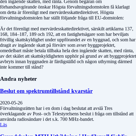
den ingående skatten, med ränta. Genom begäran om
förhandsavgörande önskar Högsta förvaltningsdomstolen få klarlagt
om detta är förenligt med mervärdesskattedirektivet. Högsta
förvaltningsdomstolen har ställt följande fråga till EU-domstolen:
Är det förenligt med mervärdesskattedirektivet, särskilt artiklarna 137,
168, 184–187, 189 och 192, att en fastighetsägare som har beviljats
frivillig skattskyldighet under uppförandet av en byggnad, och som har
dragit av ingående skatt på förvärv som avser byggprojektet,
omedelbart måste betala tillbaka hela den ingående skatten, med ränta,
av det skälet att skattskyldigheten upphör på grund av att byggprojektet
avbryts innan byggnaden är färdigställd och någon uthyrning därmed
inte kommer till stånd?
Andra nyheter
Beslut om spektrumtillstånd kvarstår
2020-05-26
Förvaltningsrätten har i en dom i dag beslutat att avslå Tres
överklagande av Post- och Telestyrelsens beslut i fråga om tillstånd att
använda radiosändare i det s.k. 700 MHz-bandet.
Läs