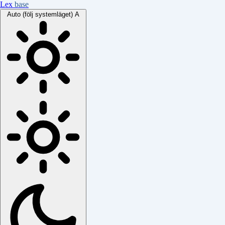
Lex
base
Auto (följ systemläget)
A