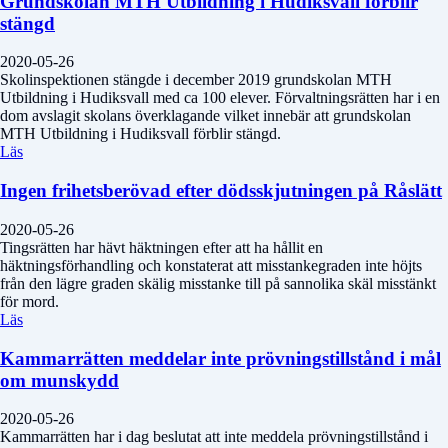
Grundskolan MTH Utbildning i Hudiksvall förblir
stängd
2020-05-26
Skolinspektionen stängde i december 2019 grundskolan MTH
Utbildning i Hudiksvall med ca 100 elever. Förvaltningsrätten har i en
dom avslagit skolans överklagande vilket innebär att grundskolan
MTH Utbildning i Hudiksvall förblir stängd.
Läs
Ingen frihetsberövad efter dödsskjutningen på Råslätt
2020-05-26
Tingsrätten har hävt häktningen efter att ha hållit en
häktningsförhandling och konstaterat att misstankegraden inte höjts
från den lägre graden skälig misstanke till på sannolika skäl misstänkt
för mord.
Läs
Kammarrätten meddelar inte prövningstillstånd i mål
om munskydd
2020-05-26
Kammarrätten har i dag beslutat att inte meddela prövningstillstånd i