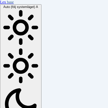
Lex
base
Auto (följ systemläget)
A