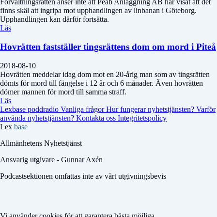
Förvaltningsrätten anser inte att Peab Anläggning AB har visat att det
finns skäl att ingripa mot upphandlingen av linbanan i Göteborg.
Upphandlingen kan därför fortsätta.
Läs
Hovrätten fastställer tingsrättens dom om mord i Piteå
2018-08-10
Hovrätten meddelar idag dom mot en 20-årig man som av tingsrätten
dömts för mord till fängelse i 12 år och 6 månader. Även hovrätten
dömer mannen för mord till samma straff.
Läs
Lexbase poddradio
Vanliga frågor
Hur fungerar nyhetstjänsten?
Varför
använda nyhetstjänsten?
Kontakta oss
Integritetspolicy
Lex
base
Allmänhetens Nyhetstjänst
Ansvarig utgivare - Gunnar Axén
Podcastsektionen omfattas inte av vårt utgivningsbevis
Vi använder cookies för att garantera bästa möjliga