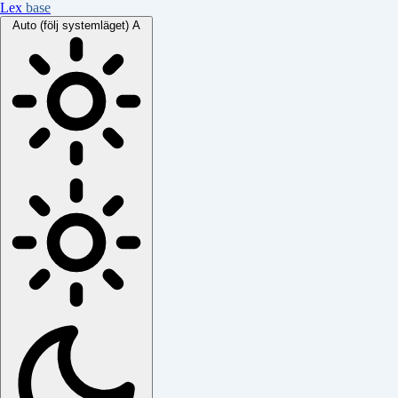
Lex
base
Auto (följ systemläget)
A