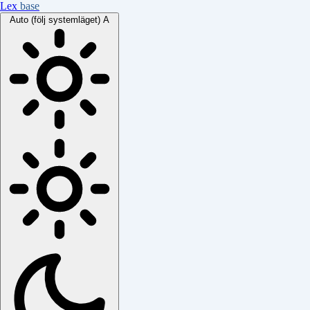
Lex
base
Auto (följ systemläget)
A