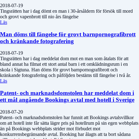
2018-07-19
Tingsrätten har i dag dömt en man i 30-årsåldern för försök till mord
och grovt vapenbrott till nio års fängelse
Läs
Man döms till fängelse för grovt barnpornografibrott
och kränkande fotografering
2018-07-19
Tingsrätten har i dag meddelat dom mot en man som åtalats för att
bland annat ha filmat ett stort antal barn i ett omklädningsrum i en
skola i Sigtuna. Han döms för grovt barnpornografibrott och
kränkande fotografering och påföljden bestäms till fängelse i två år.
Läs
Patent- och marknadsdomstolen har meddelat dom i
ett mål angående Bookings avtal med hotell i Sverige
2018-07-20
Patent- och marknadsdomstolen har funnit att Bookings avtalsvillkor
om att hotell inte får sätta lägre pris på hotellrum på sin egen webbplats
än på Bookings webbplats strider mot förbudet mot
konkurrensbegränsande avtal. Booking har ålagts att ta bort sådana