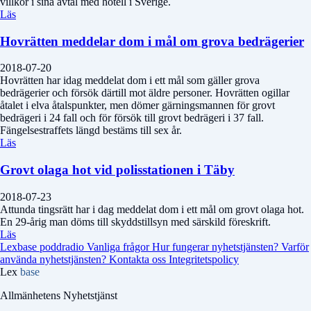
villkor i sina avtal med hotell i Sverige.
Läs
Hovrätten meddelar dom i mål om grova bedrägerier
2018-07-20
Hovrätten har idag meddelat dom i ett mål som gäller grova
bedrägerier och försök därtill mot äldre personer. Hovrätten ogillar
åtalet i elva åtalspunkter, men dömer gärningsmannen för grovt
bedrägeri i 24 fall och för försök till grovt bedrägeri i 37 fall.
Fängelsestraffets längd bestäms till sex år.
Läs
Grovt olaga hot vid polisstationen i Täby
2018-07-23
Attunda tingsrätt har i dag meddelat dom i ett mål om grovt olaga hot.
En 29-årig man döms till skyddstillsyn med särskild föreskrift.
Läs
Lexbase poddradio
Vanliga frågor
Hur fungerar nyhetstjänsten?
Varför
använda nyhetstjänsten?
Kontakta oss
Integritetspolicy
Lex
base
Allmänhetens Nyhetstjänst