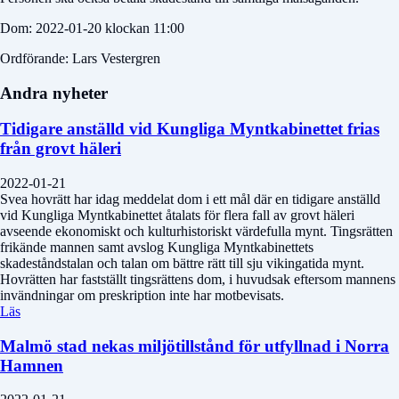
Dom: 2022-01-20 klockan 11:00
Ordförande: Lars Vestergren
Andra nyheter
Tidigare anställd vid Kungliga Myntkabinettet frias
från grovt häleri
2022-01-21
Svea hovrätt har idag meddelat dom i ett mål där en tidigare anställd
vid Kungliga Myntkabinettet åtalats för flera fall av grovt häleri
avseende ekonomiskt och kulturhistoriskt värdefulla mynt. Tingsrätten
frikände mannen samt avslog Kungliga Myntkabinettets
skadeståndstalan och talan om bättre rätt till sju vikingatida mynt.
Hovrätten har fastställt tingsrättens dom, i huvudsak eftersom mannens
invändningar om preskription inte har motbevisats.
Läs
Malmö stad nekas miljötillstånd för utfyllnad i Norra
Hamnen