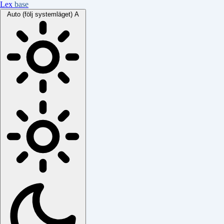
Lex
base
Auto (följ systemläget)
A