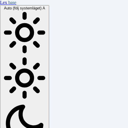
Lex
base
Auto (följ systemläget)
A