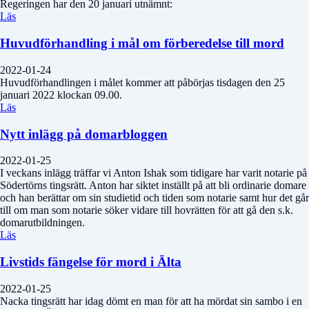
Regeringen har den 20 januari utnämnt:
Läs
Huvudförhandling i mål om förberedelse till mord
2022-01-24
Huvudförhandlingen i målet kommer att påbörjas tisdagen den 25
januari 2022 klockan 09.00.
Läs
Nytt inlägg på domarbloggen
2022-01-25
I veckans inlägg träffar vi Anton Ishak som tidigare har varit notarie på
Södertörns tingsrätt. Anton har siktet inställt på att bli ordinarie domare
och han berättar om sin studietid och tiden som notarie samt hur det går
till om man som notarie söker vidare till hovrätten för att gå den s.k.
domarutbildningen.
Läs
Livstids fängelse för mord i Älta
2022-01-25
Nacka tingsrätt har idag dömt en man för att ha mördat sin sambo i en