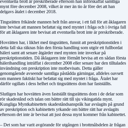
eventuella brott är preskriberade eftersom han införskaffat samtliga
mynt före december 2008, vilket är mer än tio år före det att han
delgavs åtalet i december 2018.
Tingsrätten frikände mannen helt från ansvar, i ett fall för att åklagaren
inte bevisat att mannen befattat sig med myntet i fråga och i övriga fall
för att åklagaren inte bevisat att eventuella brott inte är preskriberade.
Hovrätten har, i likhet med tingsrätten, funnit att preskriptionstiden i
detta fall ska räknas från den första handling som utgör ett fullbordat
häleri samt att senare åtgärder med mynten inte inverkar på
preskriptionstiden. Då åklagaren inte förmått bevisa att en sådan första
hälerihandling inträffat i december 2008 eller senare har den tilltalades
invändning om preskription inte motbevisats. Detta gäller
genomgående avseende samtliga påstådda gärningar, alldeles oavsett
om mannen faktiskt har befattat sig med myntet i fråga. Åtalet har
därför ogillats i dess helhet och tingsrättens dom har fastställts.
Slutligen har hovrätten även fastställt tingsrättens dom i de delar som
rör skadestånd och talan om bättre rätt till sju vikingatida mynt.
Kungliga Myntkabinettets skadeståndsanspråk har avslagits på grund
av preskription och kabinettets yrkande om bättre rätt har avslagits
eftersom det inte är bevisat att just dessa mynt kommer från kabinettet.
– Det som har varit avgörande för utgången i brottmålsdelen är frågan