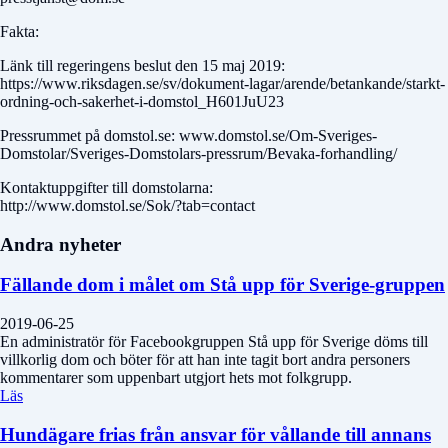
Fakta:
Länk till regeringens beslut den 15 maj 2019:
https://www.riksdagen.se/sv/dokument-lagar/arende/betankande/starkt-
ordning-och-sakerhet-i-domstol_H601JuU23
Pressrummet på domstol.se: www.domstol.se/Om-Sveriges-
Domstolar/Sveriges-Domstolars-pressrum/Bevaka-forhandling/
Kontaktuppgifter till domstolarna:
http://www.domstol.se/Sok/?tab=contact
Andra nyheter
Fällande dom i målet om Stå upp för Sverige-gruppen
2019-06-25
En administratör för Facebookgruppen Stå upp för Sverige döms till
villkorlig dom och böter för att han inte tagit bort andra personers
kommentarer som uppenbart utgjort hets mot folkgrupp.
Läs
Hundägare frias från ansvar för vållande till annans