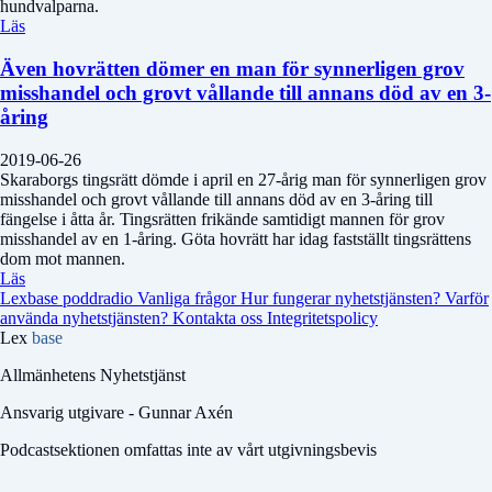
hundvalparna.
Läs
Även hovrätten dömer en man för synnerligen grov
misshandel och grovt vållande till annans död av en 3-
åring
2019-06-26
Skaraborgs tingsrätt dömde i april en 27-årig man för synnerligen grov
misshandel och grovt vållande till annans död av en 3-åring till
fängelse i åtta år. Tingsrätten frikände samtidigt mannen för grov
misshandel av en 1-åring. Göta hovrätt har idag fastställt tingsrättens
dom mot mannen.
Läs
Lexbase poddradio
Vanliga frågor
Hur fungerar nyhetstjänsten?
Varför
använda nyhetstjänsten?
Kontakta oss
Integritetspolicy
Lex
base
Allmänhetens Nyhetstjänst
Ansvarig utgivare - Gunnar Axén
Podcastsektionen omfattas inte av vårt utgivningsbevis