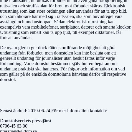
inne i rättssalen, nu utökas förbudet till att även gälla fotografering in i
rättssalen och straffskalan för brott mot förbudet skärps. Elektronisk
utrustning som kan störa ordningen eller användas för att ta upp bild,
och som åhörare har med sig i rättssalen, ska som huvudregel vara
avstängd och undanstoppad. Sådan elektronisk utrustning kan
exempelvis vara mobiltelefoner, surfplattor, datorer och smarta klockor.
Utrustning som enbart kan ta upp ljud, till exempel diktafoner, får
fortsatt användas.
De nya reglerna ger dock rättens ordförande möjlighet att göra
undantag från förbudet, men domstolen kan inte besluta om ett
generellt undantag för journalister utan beslut fattas inför varje
förhandling. Varje domstol bestämmer själv hur en begäran om
undantag praktiskt ska hanteras. För frågor och information om vad
som gäller på de enskilda domstolarna hänvisas därför till respektive
domstol.
Senast ändrad: 2019-06-24 För mer information kontakta:
Domstolsverkets presstjänst
0706-45 63 00
presstjanst@dom.se