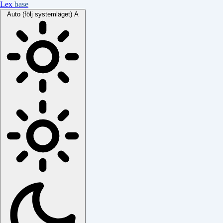
Lex
base
Auto (följ systemläget)
A