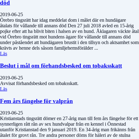
död
2019-06-25
Örebro tingsrätt har idag meddelat dom i målet där en hundägare
åtalats för vållande till annans död Den 27 juli 2018 avled en 15-årig
pojke efter att ha blivit biten i halsen av en hund. Åklagaren väckte åtal
vid Örebro tingsrätt mot hundens ägare för vållande till annans död
under påståendet att hundägaren brustit i den tillsyn och aktsamhet som
krävts av henne dels såsom familjehemsförälder ...
Läs
Beslut i mål om förhandsbesked om tobaksskatt
2019-06-25
Avvisat förhandsbesked om tobaksskatt.
Läs
Fem års fängelse för valprån
2019-06-25
Kristianstads tingsrätt dömer en 27-årig man till fem års fängelse för ett
synnerligen rått rån av sex hundvalpar från en kennel i Önnestad
utanför Kristianstad den 9 januari 2019. En 34-årig man frikänns från
åtalet för grovt rån. Tre andra personer döms för häleri av de stulna