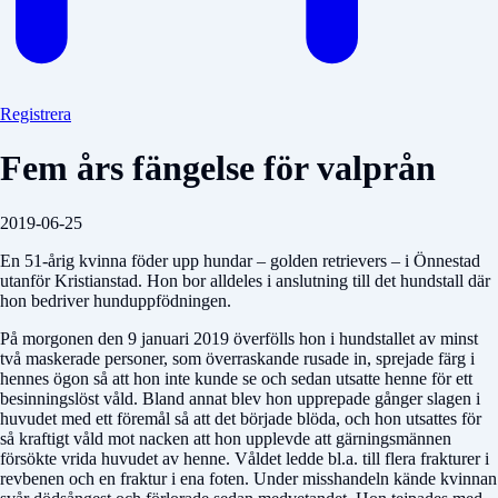
Registrera
Fem års fängelse för valprån
2019-06-25
En 51-årig kvinna föder upp hundar – golden retrievers – i Önnestad
utanför Kristianstad. Hon bor alldeles i anslutning till det hundstall där
hon bedriver hunduppfödningen.
På morgonen den 9 januari 2019 överfölls hon i hundstallet av minst
två maskerade personer, som överraskande rusade in, sprejade färg i
hennes ögon så att hon inte kunde se och sedan utsatte henne för ett
besinningslöst våld. Bland annat blev hon upprepade gånger slagen i
huvudet med ett föremål så att det började blöda, och hon utsattes för
så kraftigt våld mot nacken att hon upplevde att gärningsmännen
försökte vrida huvudet av henne. Våldet ledde bl.a. till flera frakturer i
revbenen och en fraktur i ena foten. Under misshandeln kände kvinnan