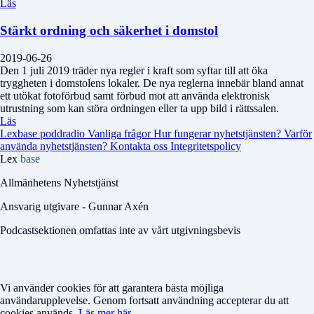
Läs
Stärkt ordning och säkerhet i domstol
2019-06-26
Den 1 juli 2019 träder nya regler i kraft som syftar till att öka
tryggheten i domstolens lokaler. De nya reglerna innebär bland annat
ett utökat fotoförbud samt förbud mot att använda elektronisk
utrustning som kan störa ordningen eller ta upp bild i rättssalen.
Läs
Lexbase poddradio
Vanliga frågor
Hur fungerar nyhetstjänsten?
Varför
använda nyhetstjänsten?
Kontakta oss
Integritetspolicy
Lex
base
Allmänhetens Nyhetstjänst
Ansvarig utgivare - Gunnar Axén
Podcastsektionen omfattas inte av vårt utgivningsbevis
Vi använder cookies för att garantera bästa möjliga
användarupplevelse. Genom fortsatt användning accepterar du att
cookies används.
Läs mer här.