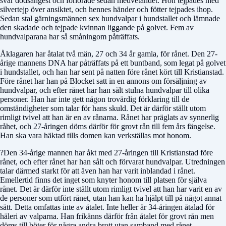
svår dödsångest och förlorade sedan medvetandet. Hon tejpades med
silvertejp över ansiktet, och hennes händer och fötter tejpades ihop.
Sedan stal gärningsmännen sex hundvalpar i hundstallet och lämnade
den skadade och tejpade kvinnan liggande på golvet. Fem av
hundvalparana har så småningom påträffats.
Åklagaren har åtalat två män, 27 och 34 år gamla, för rånet. Den 27-
årige mannens DNA har påträffats på ett buntband, som legat på golvet
i hundstallet, och han har sent på natten före rånet kört till Kristianstad.
Före rånet har han på Blocket satt in en annons om försäljning av
hundvalpar, och efter rånet har han sålt stulna hundvalpar till olika
personer. Han har inte gett någon trovärdig förklaring till de
omständigheter som talar för hans skuld. Det är därför ställt utom
rimligt tvivel att han är en av rånarna. Rånet har präglats av synnerlig
råhet, och 27-åringen döms därför för grovt rån till fem års fängelse.
Han ska vara häktad tills domen kan verkställas mot honom.
?Den 34-årige mannen har åkt med 27-åringen till Kristianstad före
rånet, och efter rånet har han sålt och förvarat hundvalpar. Utredningen
talar därmed starkt för att även han har varit inblandad i rånet.
Emellertid finns det inget som knyter honom till platsen för själva
rånet. Det är därför inte ställt utom rimligt tvivel att han har varit en av
de personer som utfört rånet, utan han kan ha hjälpt till på något annat
sätt. Detta omfattas inte av åtalet. Inte heller är 34-åringen åtalad för
häleri av valparna. Han frikänns därför från åtalet för grovt rån men
döms till böter för några andra brott utan samband med rånet.