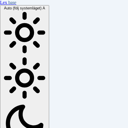
Lex
base
Auto (följ systemläget)
A