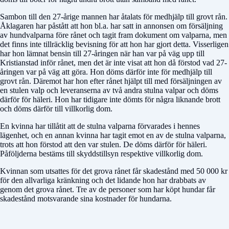
Sambon till den 27-årige mannen har åtalats för medhjälp till grovt rån.
Åklagaren har påstått att hon bl.a. har satt in annonsen om försäljning
av hundvalparna före rånet och tagit fram dokument om valparna, men
det finns inte tillräcklig bevisning för att hon har gjort detta. Visserligen
har hon lämnat bensin till 27-åringen när han var på väg upp till
Kristianstad inför rånet, men det är inte visat att hon då förstod vad 27-
åringen var på väg att göra. Hon döms därför inte för medhjälp till
grovt rån. Däremot har hon efter rånet hjälpt till med försäljningen av
en stulen valp och leveranserna av två andra stulna valpar och döms
därför för häleri. Hon har tidigare inte dömts för några liknande brott
och döms därför till villkorlig dom.
En kvinna har tillåtit att de stulna valparna förvarades i hennes
lägenhet, och en annan kvinna har tagit emot en av de stulna valparna,
trots att hon förstod att den var stulen. De döms därför för häleri.
Påföljderna bestäms till skyddstillsyn respektive villkorlig dom.
Kvinnan som utsattes för det grova rånet får skadestånd med 50 000 kr
för den allvarliga kränkning och det lidande hon har drabbats av
genom det grova rånet. Tre av de personer som har köpt hundar får
skadestånd motsvarande sina kostnader för hundarna.