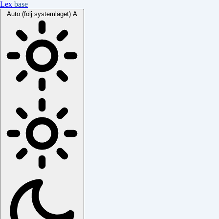
Lex
base
Auto (följ systemläget)
A