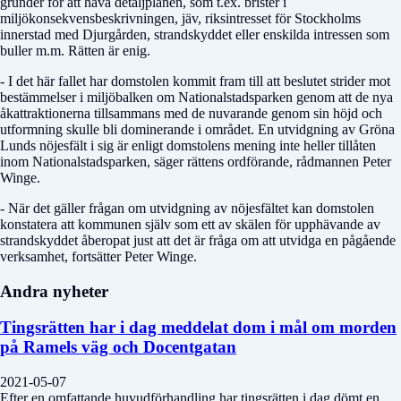
grunder för att häva detaljplanen, som t.ex. brister i
miljökonsekvensbeskrivningen, jäv, riksintresset för Stockholms
innerstad med Djurgården, strandskyddet eller enskilda intressen som
buller m.m. Rätten är enig.
- I det här fallet har domstolen kommit fram till att beslutet strider mot
bestämmelser i miljöbalken om Nationalstadsparken genom att de nya
åkattraktionerna tillsammans med de nuvarande genom sin höjd och
utformning skulle bli dominerande i området. En utvidgning av Gröna
Lunds nöjesfält i sig är enligt domstolens mening inte heller tillåten
inom Nationalstadsparken, säger rättens ordförande, rådmannen Peter
Winge.
- När det gäller frågan om utvidgning av nöjesfältet kan domstolen
konstatera att kommunen själv som ett av skälen för upphävande av
strandskyddet åberopat just att det är fråga om att utvidga en pågående
verksamhet, fortsätter Peter Winge.
Andra nyheter
Tingsrätten har i dag meddelat dom i mål om morden
på Ramels väg och Docentgatan
2021-05-07
Efter en omfattande huvudförhandling har tingsrätten i dag dömt en