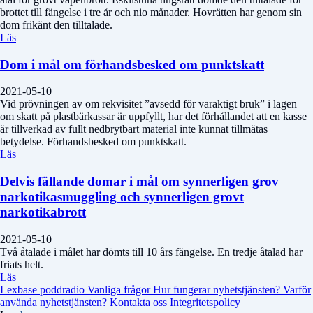
brottet till fängelse i tre år och nio månader. Hovrätten har genom sin
dom frikänt den tilltalade.
Läs
Dom i mål om förhandsbesked om punktskatt
2021-05-10
Vid prövningen av om rekvisitet ”avsedd för varaktigt bruk” i lagen
om skatt på plastbärkassar är uppfyllt, har det förhållandet att en kasse
är tillverkad av fullt nedbrytbart material inte kunnat tillmätas
betydelse. Förhandsbesked om punktskatt.
Läs
Delvis fällande domar i mål om synnerligen grov
narkotikasmuggling och synnerligen grovt
narkotikabrott
2021-05-10
Två åtalade i målet har dömts till 10 års fängelse. En tredje åtalad har
friats helt.
Läs
Lexbase poddradio
Vanliga frågor
Hur fungerar nyhetstjänsten?
Varför
använda nyhetstjänsten?
Kontakta oss
Integritetspolicy