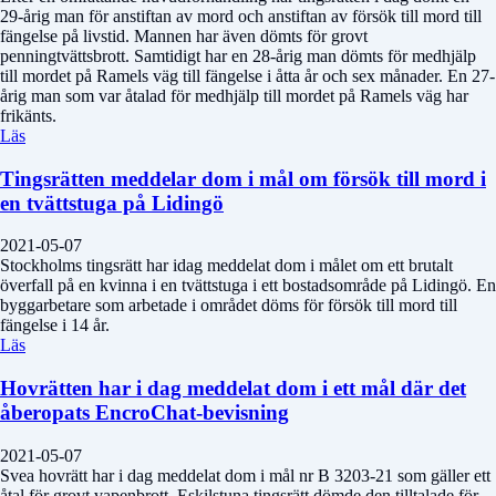
29-årig man för anstiftan av mord och anstiftan av försök till mord till
fängelse på livstid. Mannen har även dömts för grovt
penningtvättsbrott. Samtidigt har en 28-årig man dömts för medhjälp
till mordet på Ramels väg till fängelse i åtta år och sex månader. En 27-
årig man som var åtalad för medhjälp till mordet på Ramels väg har
frikänts.
Läs
Tingsrätten meddelar dom i mål om försök till mord i
en tvättstuga på Lidingö
2021-05-07
Stockholms tingsrätt har idag meddelat dom i målet om ett brutalt
överfall på en kvinna i en tvättstuga i ett bostadsområde på Lidingö. En
byggarbetare som arbetade i området döms för försök till mord till
fängelse i 14 år.
Läs
Hovrätten har i dag meddelat dom i ett mål där det
åberopats EncroChat-bevisning
2021-05-07
Svea hovrätt har i dag meddelat dom i mål nr B 3203-21 som gäller ett
åtal för grovt vapenbrott. Eskilstuna tingsrätt dömde den tilltalade för