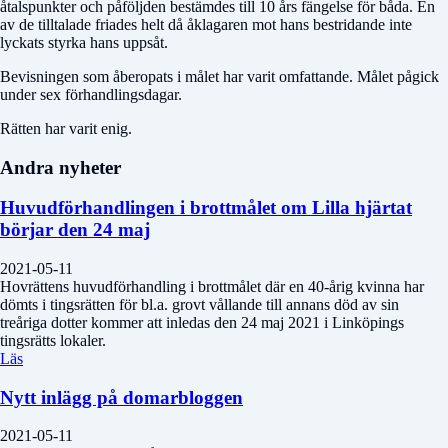
åtalspunkter och påföljden bestämdes till 10 års fängelse för båda. En
av de tilltalade friades helt då åklagaren mot hans bestridande inte
lyckats styrka hans uppsåt.
Bevisningen som åberopats i målet har varit omfattande. Målet pågick
under sex förhandlingsdagar.
Rätten har varit enig.
Andra nyheter
Huvudförhandlingen i brottmålet om Lilla hjärtat
börjar den 24 maj
2021-05-11
Hovrättens huvudförhandling i brottmålet där en 40-årig kvinna har
dömts i tingsrätten för bl.a. grovt vållande till annans död av sin
treåriga dotter kommer att inledas den 24 maj 2021 i Linköpings
tingsrätts lokaler.
Läs
Nytt inlägg på domarbloggen
2021-05-11