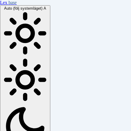
Lex
base
Auto (följ systemläget)
A