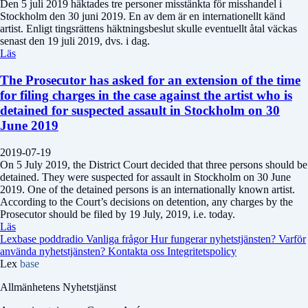
Den 5 juli 2019 häktades tre personer misstänkta för misshandel i
Stockholm den 30 juni 2019. En av dem är en internationellt känd
artist. Enligt tingsrättens häktningsbeslut skulle eventuellt åtal väckas
senast den 19 juli 2019, dvs. i dag.
Läs
The Prosecutor has asked for an extension of the time
for filing charges in the case against the artist who is
detained for suspected assault in Stockholm on 30
June 2019
2019-07-19
On 5 July 2019, the District Court decided that three persons should be
detained. They were suspected for assault in Stockholm on 30 June
2019. One of the detained persons is an internationally known artist.
According to the Court’s decisions on detention, any charges by the
Prosecutor should be filed by 19 July, 2019, i.e. today.
Läs
Lexbase poddradio
Vanliga frågor
Hur fungerar nyhetstjänsten?
Varför
använda nyhetstjänsten?
Kontakta oss
Integritetspolicy
Lex
base
Allmänhetens Nyhetstjänst