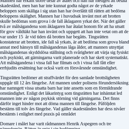
Mannen har erkänt större delar av åtalet och han har medgett att betala
skadestånd, men han har inte kunnat godta något av de yrkade
beloppen som skäliga i sig utan han har överlåtit till rätten att bedöma
beloppens skälighet. Mannen har i huvudsak invänt mot att brotten
skulle bedömas som grova i de fall åklagaren yrkat det. När det gäller
två av målsägandena som åklagaren har åtalat honom för att ha utsatt
för grov våldtäkt har han invänt och uppgett att han inte vetat om att de
var under 15 år vid tiden då brotten har begåtts. Tingsrätten
konstaterar att brotten, ide fall så yrkats, är att bedöma som grova bland
annat med hänsyn till målsägandenas låga ålder, att mannen utnyttjat
målsägandenas skyddslösa ställning och svårigheter att värja sig fysiskt
och psykiskt, att gärningarna varit planerade och har skett systematiskt.
Att målsägandena i vissa fall har filmats och i vissa fall fått eller
errbjudits ersättning har också varit en försvårsnde omständighet.
Tingsrätten bedömer att straffvärdet för den samlade brottsligheten
uppgår till 12 års fängelse. Att mannen under polisens förundersökning
har namngett vissa utsatta barn har inte ansetts som en förmildrande
omständighet. Enligt det läkarintyg som tingsrätten har inhämtat led
mannen inte av någon psykisk störning vid gärningarna. Det finns
därför inget hinder mot att döma mannen till fängelse. Påföljden
bestäms till tolv års fängelse. Vad gäller skadestånden har dess nivåer
bestämts i enlighet med praxis på området
Domare i målet har varit rådmannen Henrik Aspegren och tre
nämndemän. Rätten är enig i sin bedömning