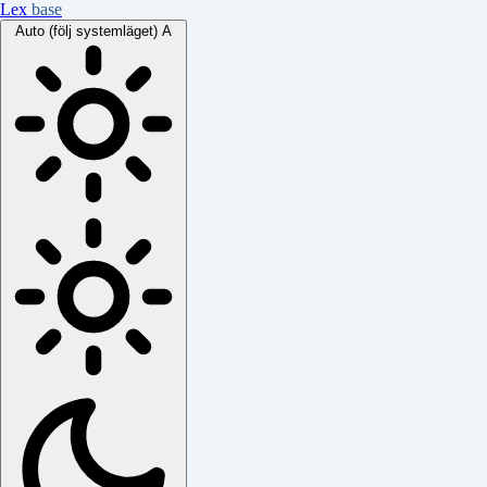
Lex
base
Auto (följ systemläget)
A