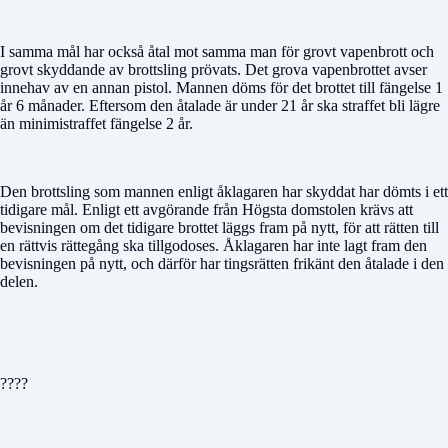
I samma mål har också åtal mot samma man för grovt vapenbrott och
grovt skyddande av brottsling prövats. Det grova vapenbrottet avser
innehav av en annan pistol. Mannen döms för det brottet till fängelse 1
år 6 månader. Eftersom den åtalade är under 21 år ska straffet bli lägre
än minimistraffet fängelse 2 år.
Den brottsling som mannen enligt åklagaren har skyddat har dömts i ett
tidigare mål. Enligt ett avgörande från Högsta domstolen krävs att
bevisningen om det tidigare brottet läggs fram på nytt, för att rätten till
en rättvis rättegång ska tillgodoses. Åklagaren har inte lagt fram den
bevisningen på nytt, och därför har tingsrätten frikänt den åtalade i den
delen.
????