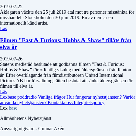
2019-07-25
Åklagaren väckte den 25 juli 2019 åtal mot tre personer misstänkta för
misshandel i Stockholm den 30 juni 2019. En av dem är en
internationellt känd artist.
Läs
Filmen ”Fast & Furious: Hobbs & Shaw” tillåts från
elva år
2019-07-26
Statens medieråd beslutade att godkänna filmen ”Fast & Furious:
Hobbs & Shaw” för offentlig visning med åldersgränsen från femton
år. Efter överklagande från filmdistributören United International
Pictures AB har förvaltningsrätten beslutat att sänka åldersgränsen för
filmen till elva år.
Läs
Lexbase poddradio
Vanliga frågor
Hur fungerar nyhetstjänsten?
Varför
använda nyhetstjänsten?
Kontakta oss
Integritetspolicy
Lex
base
Allmänhetens Nyhetstjänst
Ansvarig utgivare - Gunnar Axén