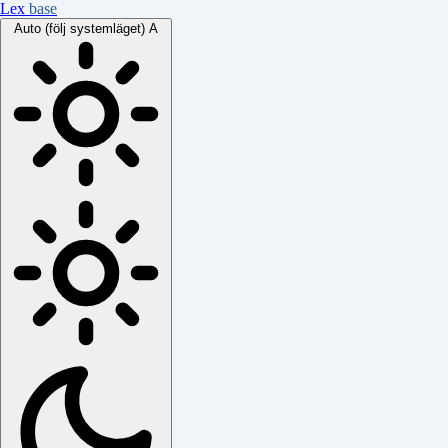
Lex
base
Auto (följ systemläget)
A