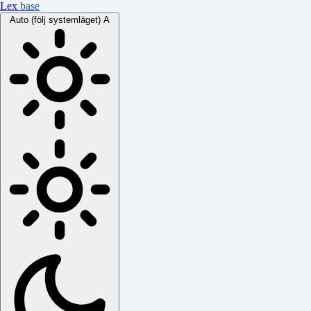
Lex
base
Auto (följ systemläget)
A