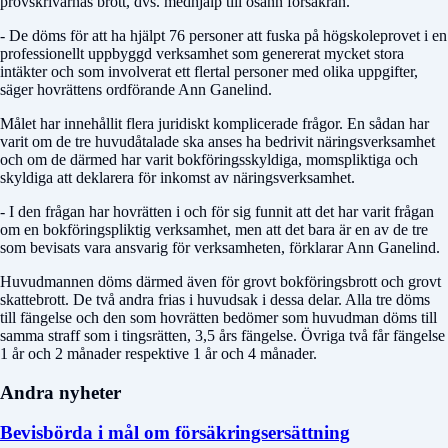
provskrivarnas brott, dvs. medhjälp till osann försäkran.
- De döms för att ha hjälpt 76 personer att fuska på högskoleprovet i en
professionellt uppbyggd verksamhet som genererat mycket stora
intäkter och som involverat ett flertal personer med olika uppgifter,
säger hovrättens ordförande Ann Ganelind.
Målet har innehållit flera juridiskt komplicerade frågor. En sådan har
varit om de tre huvudåtalade ska anses ha bedrivit näringsverksamhet
och om de därmed har varit bokföringsskyldiga, momspliktiga och
skyldiga att deklarera för inkomst av näringsverksamhet.
- I den frågan har hovrätten i och för sig funnit att det har varit frågan
om en bokföringspliktig verksamhet, men att det bara är en av de tre
som bevisats vara ansvarig för verksamheten, förklarar Ann Ganelind.
Huvudmannen döms därmed även för grovt bokföringsbrott och grovt
skattebrott. De två andra frias i huvudsak i dessa delar. Alla tre döms
till fängelse och den som hovrätten bedömer som huvudman döms till
samma straff som i tingsrätten, 3,5 års fängelse. Övriga två får fängelse
1 år och 2 månader respektive 1 år och 4 månader.
Andra nyheter
Bevisbörda i mål om försäkringsersättning