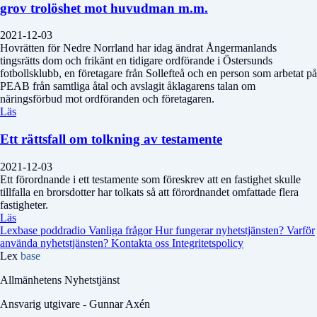
grov trolöshet mot huvudman m.m.
2021-12-03
Hovrätten för Nedre Norrland har idag ändrat Ångermanlands
tingsrätts dom och frikänt en tidigare ordförande i Östersunds
fotbollsklubb, en företagare från Sollefteå och en person som arbetat på
PEAB från samtliga åtal och avslagit åklagarens talan om
näringsförbud mot ordföranden och företagaren.
Läs
Ett rättsfall om tolkning av testamente
2021-12-03
Ett förordnande i ett testamente som föreskrev att en fastighet skulle
tillfalla en brorsdotter har tolkats så att förordnandet omfattade flera
fastigheter.
Läs
Lexbase poddradio
Vanliga frågor
Hur fungerar nyhetstjänsten?
Varför
använda nyhetstjänsten?
Kontakta oss
Integritetspolicy
Lex
base
Allmänhetens Nyhetstjänst
Ansvarig utgivare - Gunnar Axén