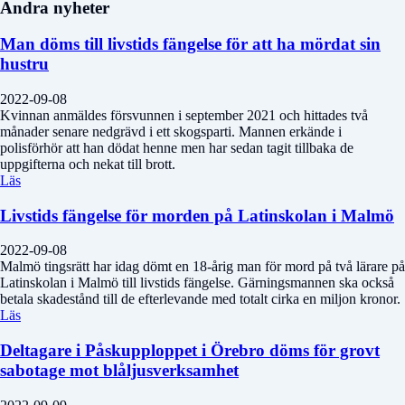
Andra nyheter
Man döms till livstids fängelse för att ha mördat sin
hustru
2022-09-08
Kvinnan anmäldes försvunnen i september 2021 och hittades två
månader senare nedgrävd i ett skogsparti. Mannen erkände i
polisförhör att han dödat henne men har sedan tagit tillbaka de
uppgifterna och nekat till brott.
Läs
Livstids fängelse för morden på Latinskolan i Malmö
2022-09-08
Malmö tingsrätt har idag dömt en 18-årig man för mord på två lärare på
Latinskolan i Malmö till livstids fängelse. Gärningsmannen ska också
betala skadestånd till de efterlevande med totalt cirka en miljon kronor.
Läs
Deltagare i Påskupploppet i Örebro döms för grovt
sabotage mot blåljusverksamhet