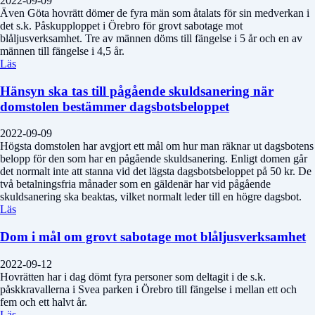
2022-09-09
Även Göta hovrätt dömer de fyra män som åtalats för sin medverkan i
det s.k. Påskupploppet i Örebro för grovt sabotage mot
blåljusverksamhet. Tre av männen döms till fängelse i 5 år och en av
männen till fängelse i 4,5 år.
Läs
Hänsyn ska tas till pågående skuldsanering när
domstolen bestämmer dagsbotsbeloppet
2022-09-09
Högsta domstolen har avgjort ett mål om hur man räknar ut dagsbotens
belopp för den som har en pågående skuldsanering. Enligt domen går
det normalt inte att stanna vid det lägsta dagsbotsbeloppet på 50 kr. De
två betalningsfria månader som en gäldenär har vid pågående
skuldsanering ska beaktas, vilket normalt leder till en högre dagsbot.
Läs
Dom i mål om grovt sabotage mot blåljusverksamhet
2022-09-12
Hovrätten har i dag dömt fyra personer som deltagit i de s.k.
påskkravallerna i Svea parken i Örebro till fängelse i mellan ett och
fem och ett halvt år.
Läs