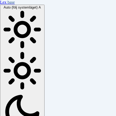
Lex
base
Auto (följ systemläget)
A