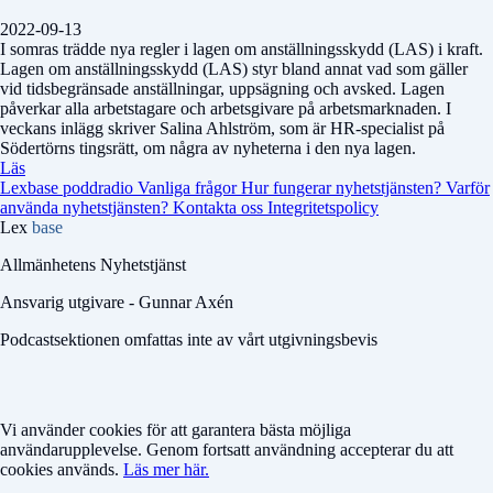
2022-09-13
I somras trädde nya regler i lagen om anställningsskydd (LAS) i kraft.
Lagen om anställningsskydd (LAS) styr bland annat vad som gäller
vid tidsbegränsade anställningar, uppsägning och avsked. Lagen
påverkar alla arbetstagare och arbetsgivare på arbetsmarknaden. I
veckans inlägg skriver Salina Ahlström, som är HR-specialist på
Södertörns tingsrätt, om några av nyheterna i den nya lagen.
Läs
Lexbase poddradio
Vanliga frågor
Hur fungerar nyhetstjänsten?
Varför
använda nyhetstjänsten?
Kontakta oss
Integritetspolicy
Lex
base
Allmänhetens Nyhetstjänst
Ansvarig utgivare - Gunnar Axén
Podcastsektionen omfattas inte av vårt utgivningsbevis
Vi använder cookies för att garantera bästa möjliga
användarupplevelse. Genom fortsatt användning accepterar du att
cookies används.
Läs mer här.