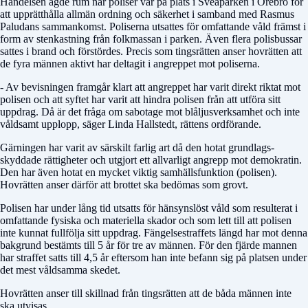
Händelsen ägde rum när poliser var på plats i Sveaparken i Örebro för
att upprätthålla allmän ordning och säkerhet i samband med Rasmus
Paludans sammankomst. Poliserna utsattes för omfattande våld främst i
form av stenkastning från folkmassan i parken. Även flera polisbussar
sattes i brand och förstördes. Precis som tingsrätten anser hovrätten att
de fyra männen aktivt har deltagit i angreppet mot poliserna.
- Av bevisningen framgår klart att angreppet har varit direkt riktat mot
polisen och att syftet har varit att hindra polisen från att utföra sitt
uppdrag. Då är det fråga om sabotage mot blåljusverksamhet och inte
våldsamt upplopp, säger Linda Hallstedt, rättens ordförande.
Gärningen har varit av särskilt farlig art då den hotat grundlags­
skyddade rättigheter och utgjort ett allvarligt angrepp mot demokratin.
Den har även hotat en mycket viktig samhällsfunktion (polisen).
Hovrätten anser därför att brottet ska bedömas som grovt.
Polisen har under lång tid utsatts för hänsynslöst våld som resulterat i
omfattande fysiska och materiella skador och som lett till att polisen
inte kunnat fullfölja sitt uppdrag. Fängelsestraffets längd har mot denna
bakgrund bestämts till 5 år för tre av männen. För den fjärde mannen
har straffet satts till 4,5 år eftersom han inte befann sig på platsen under
det mest våldsamma skedet.
Hovrätten anser till skillnad från tingsrätten att de båda männen inte
ska utvisas.