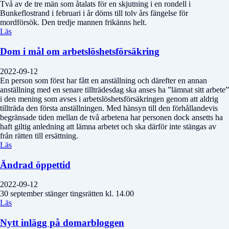
Två av de tre män som åtalats för en skjutning i en rondell i
Bunkeflostrand i februari i år döms till tolv års fängelse för
mordförsök. Den tredje mannen frikänns helt.
Läs
Dom i mål om arbetslöshetsförsäkring
2022-09-12
En person som först har fått en anställning och därefter en annan
anställning med en senare tillträdesdag ska anses ha ”lämnat sitt arbete”
i den mening som avses i arbetslöshetsförsäkringen genom att aldrig
tillträda den första anställningen. Med hänsyn till den förhållandevis
begränsade tiden mellan de två arbetena har personen dock ansetts ha
haft giltig anledning att lämna arbetet och ska därför inte stängas av
från rätten till ersättning.
Läs
Ändrad öppettid
2022-09-12
30 september stänger tingsrätten kl. 14.00
Läs
Nytt inlägg på domarbloggen