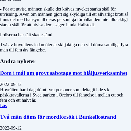
- För att utvisa männen skulle det krävas mycket starka skäl för
utvisning. Även om männen gjort sig skyldiga till ett allvarligt brott så
finns det med hänsyn till deras personliga förhållanden inte tillräckligt
starka skäl för att utvisa dem, säger Linda Hallstedt.
Poliserna har fått skadestånd.
Två av hovrättens ledamöter är skiljaktiga och vill döma samtliga fyra
män till fem års fängelse.
Andra nyheter
Dom i mål om grovt sabotage mot blåljusverksamhet
2022-09-12
Hovrätten har i dag dömt fyra personer som deltagit i de s.k.
påskkravallerna i Svea parken i Örebro till fängelse i mellan ett och
fem och ett halvt år.
Läs
Två män döms för mordförsök i Bunkeflostrand
2022-09-12