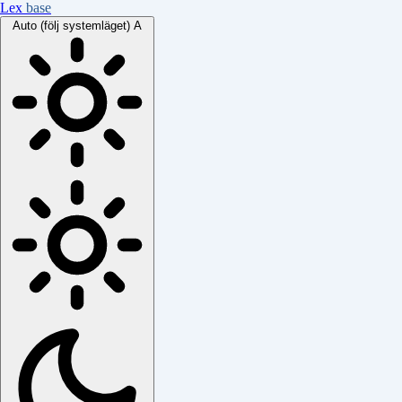
Lex
base
Auto (följ systemläget)
A