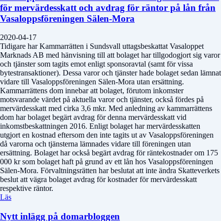
för mervärdesskatt och avdrag för räntor på lån från
Vasaloppsföreningen Sälen-Mora
2020-04-17
Tidigare har Kammarrätten i Sundsvall uttagsbeskattat Vasaloppet
Marknads AB med hänvisning till att bolaget har tillgodogjort sig varor
och tjänster som tagits emot enligt sponsoravtal (samt för vissa
bytestransaktioner). Dessa varor och tjänster hade bolaget sedan lämnat
vidare till Vasaloppsföreningen Sälen-Mora utan ersättning.
Kammarrättens dom innebar att bolaget, förutom inkomster
motsvarande värdet på aktuella varor och tjänster, också fördes på
mervärdesskatt med cirka 3,6 mkr. Med anledning av kammarrättens
dom har bolaget begärt avdrag för denna mervärdesskatt vid
inkomstbeskattningen 2016. Enligt bolaget har mervärdesskatten
utgjort en kostnad eftersom den inte tagits ut av Vasaloppsföreningen
då varorna och tjänsterna lämnades vidare till föreningen utan
ersättning. Bolaget har också begärt avdrag för räntekostnader om 175
000 kr som bolaget haft på grund av ett lån hos Vasaloppsföreningen
Sälen-Mora. Förvaltningsrätten har beslutat att inte ändra Skatteverkets
beslut att vägra bolaget avdrag för kostnader för mervärdesskatt
respektive räntor.
Läs
Nytt inlägg på domarbloggen