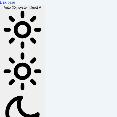
Lex
base
Auto (följ systemläget)
A