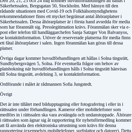
Den 20, 21, 23 och 24 maj kommer huvudförhandlingen att hållas i
Säkerhetssalen, Bergsgatan 50, Stockholm. Med hänsyn till den
rådande situationen med Covid-19 och Folkhälsomyndighetens
rekommendationer finns ett mycket begränsat antal åhörarplatser i
Säkerhetssalen. Dessa åhörarplatser är i första hand avsedda för media
som har föranmält sig. Presslegitimation krävs. Föranmälan sker via e-
post eller telefon till handläggarchefen Sanja Satzger Von Balvanyos,
se kontaktinformation. Utöver de reserverade platserna för media finns
ett fåtal åhörarplatser i salen. Ingen föranmälan kan göras till dessa
platser.
Övriga dagar kommer huvudförhandlingen att hållas i Solna tingsrätt,
Sundbybergsvägen 5, Solna. För eventuella frågor om behov av
platsbokning när huvudförhandlingen hålls i Solna tingsrätt hänvisas
till Solna tingsrätt, avdelning 3, se kontaktinformation.
Ordförande i målet är rådmannen Sofia Jungstedt.
Övrigt
Det är inte tillåtet med bildupptagning eller fotografering i eller in i
rättssalen under förhandlingen. Kameror eller mobiltelefoner som
medförs in i rättssalen ska vara avstängda och undanstoppade. Åhörare
i rättssalen som ägnar sig åt rapportering för nyhetsförmedling kommer
att få använda den elektroniska utrustning som krävs för denna
rapportering (exempelvis mobiltelefoner, surfplattor och datorer). Detta