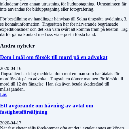
inkluderar även annan utrustning för ljudupptagning. Utrustningen får
inte användas för bildupptagning eller fotografering.
För beställning av handlingar hänvisas till Solna tingsrätt, avdelning 3,
se kontaktinformation. Tingsrätten har för närvarande begränsade
expeditionstider och det kan vara svårt att komma fram på telefon. Tag
därför gärna kontakt med oss via e-post i första hand.
Andra nyheter
Dom i mål om försök till mord på en advokat
2020-04-16
Tingsrätten har idag meddelat dom mot en man som har åtalats för
mordförsök på en advokat. Tingsrätten dömer mannen för försök till
mord till 12 års fängelse. Han ska även betala skadestånd till
målsäganden.
Läs
Ett avgörande om hävning av avtal om
fastighetsförsäljning
2020-04-17
När fastigheter säljs förekommer ofta att det i avtalet anges att köpets