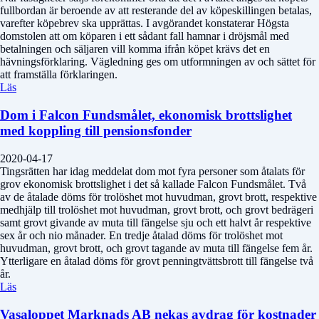
fullbordan är beroende av att resterande del av köpeskillingen betalas,
varefter köpebrev ska upprättas. I avgörandet konstaterar Högsta
domstolen att om köparen i ett sådant fall hamnar i dröjsmål med
betalningen och säljaren vill komma ifrån köpet krävs det en
hävningsförklaring. Vägledning ges om utformningen av och sättet för
att framställa förklaringen.
Läs
Dom i Falcon Fundsmålet, ekonomisk brottslighet
med koppling till pensionsfonder
2020-04-17
Tingsrätten har idag meddelat dom mot fyra personer som åtalats för
grov ekonomisk brottslighet i det så kallade Falcon Fundsmålet. Två
av de åtalade döms för trolöshet mot huvudman, grovt brott, respektive
medhjälp till trolöshet mot huvudman, grovt brott, och grovt bedrägeri
samt grovt givande av muta till fängelse sju och ett halvt år respektive
sex år och nio månader. En tredje åtalad döms för trolöshet mot
huvudman, grovt brott, och grovt tagande av muta till fängelse fem år.
Ytterligare en åtalad döms för grovt penningtvättsbrott till fängelse två
år.
Läs
Vasaloppet Marknads AB nekas avdrag för kostnader