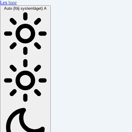
Lex
base
Auto (följ systemläget)
A