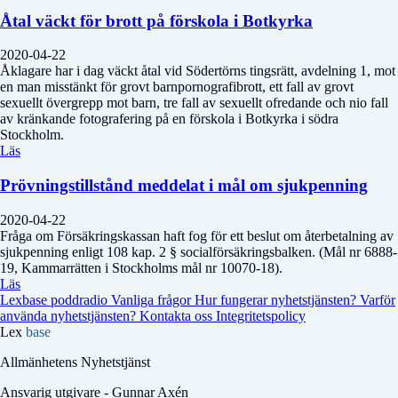
Åtal väckt för brott på förskola i Botkyrka
2020-04-22
Åklagare har i dag väckt åtal vid Södertörns tingsrätt, avdelning 1, mot
en man misstänkt för grovt barnpornografibrott, ett fall av grovt
sexuellt övergrepp mot barn, tre fall av sexuellt ofredande och nio fall
av kränkande fotografering på en förskola i Botkyrka i södra
Stockholm.
Läs
Prövningstillstånd meddelat i mål om sjukpenning
2020-04-22
Fråga om Försäkringskassan haft fog för ett beslut om återbetalning av
sjukpenning enligt 108 kap. 2 § socialförsäkringsbalken. (Mål nr 6888-
19, Kammarrätten i Stockholms mål nr 10070-18).
Läs
Lexbase poddradio
Vanliga frågor
Hur fungerar nyhetstjänsten?
Varför
använda nyhetstjänsten?
Kontakta oss
Integritetspolicy
Lex
base
Allmänhetens Nyhetstjänst
Ansvarig utgivare - Gunnar Axén