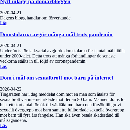
Nytt inlägg på domarbloggen
2020-04-21
Dagens blogg handlar om förverkande.
Läs
Domstolarna avgör många mål trots pandemin
2020-04-21
Under årets första kvartal avgjorde domstolarna flest antal mål hittills
under 2000-talet. Detta trots att många förhandlingar de senaste
veckorna ställts in till följd av coronapandemin.
Läs
Dom i mål om sexualbrott mot barn på internet
2020-04-22
Tingsrätten har i dag meddelat dom mot en man som åtalats för
sexualbrott via internet riktade mot fler än 80 barn. Mannen döms för
bl.a. ett stort antal försök till våldtäkt mot barn och försök till grovt
sexuellt övergrepp mot barn samt tre fullbordade sexuella övergrepp
mot barn till fyra års fängelse. Han ska även betala skadestånd till
målsägandena.
Läs