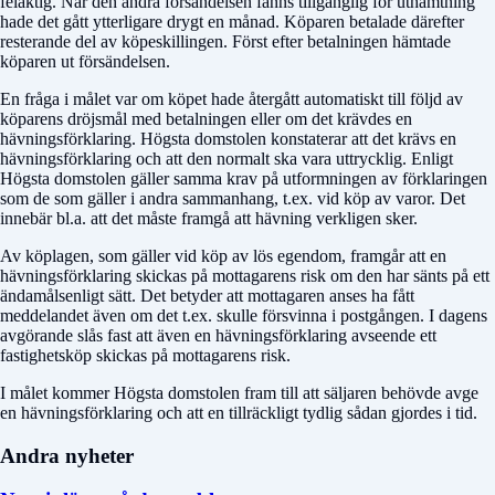
felaktig. När den andra försändelsen fanns tillgänglig för uthämtning
hade det gått ytterligare drygt en månad. Köparen betalade därefter
resterande del av köpeskillingen. Först efter betalningen hämtade
köparen ut försändelsen.
En fråga i målet var om köpet hade återgått automatiskt till följd av
köparens dröjsmål med betalningen eller om det krävdes en
hävningsförklaring. Högsta domstolen konstaterar att det krävs en
hävningsförklaring och att den normalt ska vara uttrycklig. Enligt
Högsta domstolen gäller samma krav på utformningen av förklaringen
som de som gäller i andra sammanhang, t.ex. vid köp av varor. Det
innebär bl.a. att det måste framgå att hävning verkligen sker.
Av köplagen, som gäller vid köp av lös egendom, framgår att en
hävningsförklaring skickas på mottagarens risk om den har sänts på ett
ändamålsenligt sätt. Det betyder att mottagaren anses ha fått
meddelandet även om det t.ex. skulle försvinna i postgången. I dagens
avgörande slås fast att även en hävningsförklaring avseende ett
fastighetsköp skickas på mottagarens risk.
I målet kommer Högsta domstolen fram till att säljaren behövde avge
en hävningsförklaring och att en tillräckligt tydlig sådan gjordes i tid.
Andra nyheter